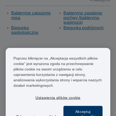
Bakteryjne zakażenie
Bakteryjne zapalenie
nosa
pochwy (bakteryjna
waginoza)
Biegunka
Biegunka podróżnych
gastrologiczna
C
5 kategorie
Poprzez kliknięcie na „Akceptacja wszystkich plików
cookie” jest wyrażona zgoda na przechowywanie
plików cookie na swoim urządzeniu w celu
Chlamydia
Choroba lokomocyjna
usprawnienia korzystania z nawigacji strony,
Choroba Raynauda
Choroby przenoszone
analizowania wykorzystania strony i wsparcia naszych
drogą płciową
(weneryczne)
działań marketingowych.
Cukrzyca
Ustawienia plików cookie
D
Akceptuj
2 kategorie