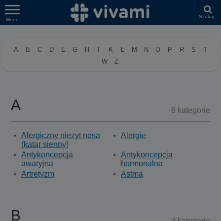
Szukaj..
Menu
A
B
C
D
E
G
H
I
K
Ł
M
N
O
P
R
Ś
T
W
Z
A
6 kategorie
Alergiczny nieżyt nosa
Alergie
(katar sienny)
Antykoncepcja
Antykoncepcja
awaryjna
hormonalna
Artretyzm
Astma
B
4 kategorie