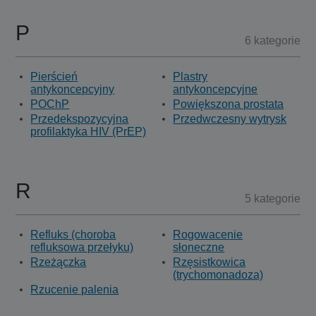
P
6 kategorie
Pierścień
Plastry
antykoncepcyjny
antykoncepcyjne
POChP
Powiększona prostata
Przedekspozycyjna
Przedwczesny wytrysk
profilaktyka HIV (PrEP)
R
5 kategorie
Refluks (choroba
Rogowacenie
refluksowa przełyku)
słoneczne
Rzeżączka
Rzęsistkowica
(trychomonadoza)
Rzucenie palenia