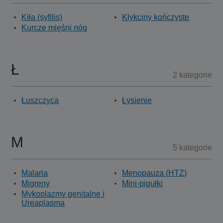
Kiła (syfilis)
Kłykciny kończyste
Kurcze mięśni nóg
Ł
2 kategorie
Łuszczyca
Łysienie
M
5 kategorie
Malaria
Menopauza (HTZ)
Migreny
Mini-pigułki
Mykoplazmy genitalne i
Ureaplasma