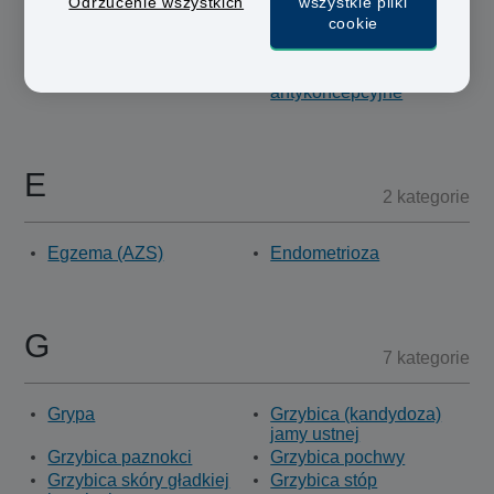
Odrzucenie wszystkich
wszystkie pliki
cookie
Dławica piersiowa
Dwuskładnikowe
tabletki
antykoncepcyjne
E
2 kategorie
Egzema (AZS)
Endometrioza
G
7 kategorie
Grypa
Grzybica (kandydoza)
jamy ustnej
Grzybica paznokci
Grzybica pochwy
Grzybica skóry gładkiej
Grzybica stóp