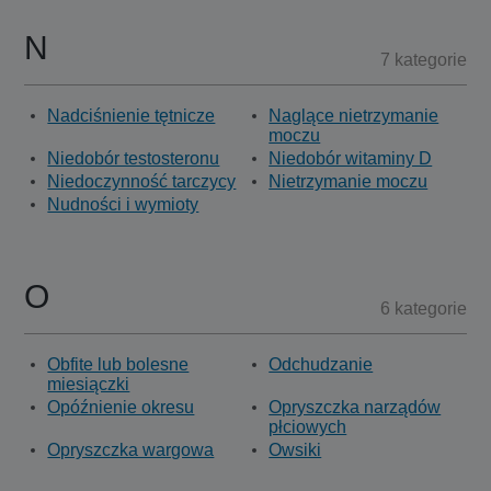
N
7 kategorie
Nadciśnienie tętnicze
Naglące nietrzymanie
moczu
Niedobór testosteronu
Niedobór witaminy D
Niedoczynność tarczycy
Nietrzymanie moczu
Nudności i wymioty
O
6 kategorie
Obfite lub bolesne
Odchudzanie
miesiączki
Opóźnienie okresu
Opryszczka narządów
płciowych
Opryszczka wargowa
Owsiki