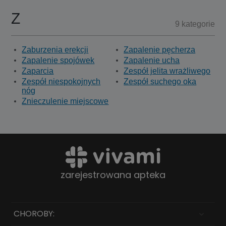
Z
9 kategorie
Zaburzenia erekcji
Zapalenie pęcherza
Zapalenie spojówek
Zapalenie ucha
Zaparcia
Zespół jelita wrażliwego
Zespół niespokojnych
Zespół suchego oka
nóg
Znieczulenie miejscowe
zarejestrowana apteka
CHOROBY: