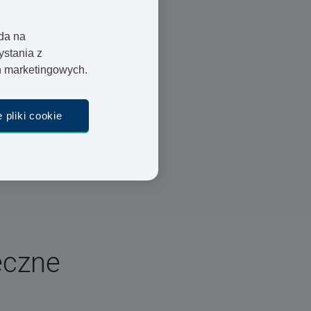
oda na
Lekarze i farmaceuci
ystania z
Szybka dostawa
ań marketingowych.
Bezpieczna płatność
 pliki cookie
eczne