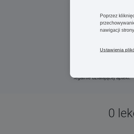
Efekt długotrwałego na
Poprzez kliknię
Objawia się suchymi i 
przechowywanie 
Dostępne leczenie mi
nawigacji stron
Odnowienie swojej recepty 
Ustawienia plik
leków jest szybkie i bezpiec
online raz wysyłce potrzeb
zamówienia są weryfikowane
legalnie działającej apteki.
0 le