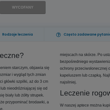
WYCOFANY
Rodzaje leczenia
Często zadawane pytani
neczne?
miejscach na skórze. Po ust
bezpośredniego wystawienia 
niem starczym, objawia się
ochrony przeciwsłonecznej o
ozmiar i wygląd tych zmian
kapeluszem lub czapką. Najle
i główki szpilki, aż do 3 cm
najsilniej.
 lub nieodróżniającej się od
Leczenie rogo
 biały lub żółty strupek.
oże przypominać brodawki, a
W naszej aptece można kupi
e.