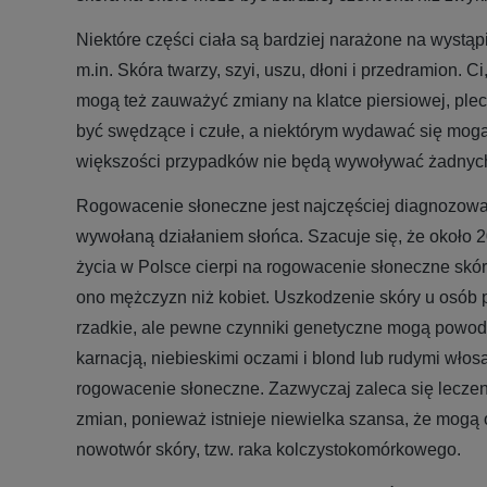
Niektóre części ciała są bardziej narażone na wystąp
m.in. Skóra twarzy, szyi, uszu, dłoni i przedramion. Ci,
mogą też zauważyć zmiany na klatce piersiowej, ple
być swędzące i czułe, a niektórym wydawać się mogą
większości przypadków nie będą wywoływać żadnyc
Rogowacenie słoneczne jest najczęściej diagnozow
wywołaną działaniem słońca. Szacuje się, że około 2
życia w Polsce cierpi na rogowacenie słoneczne skór
ono mężczyzn niż kobiet. Uszkodzenie skóry u osób po
rzadkie, ale pewne czynniki genetyczne mogą powodo
karnacją, niebieskimi oczami i blond lub rudymi włos
rogowacenie słoneczne. Zazwyczaj zaleca się leczen
zmian, ponieważ istnieje niewielka szansa, że mogą 
nowotwór skóry, tzw. raka kolczystokomórkowego.