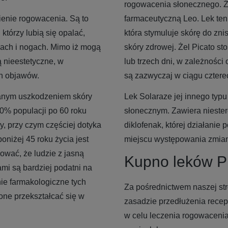
rogowacenia słonecznego. Że
ienie rogowacenia. Są to
farmaceutyczną Leo. Lek ten
 którzy lubią się opalać,
która stymuluje skórę do zn
cach i nogach. Mimo iż mogą
skóry zdrowej. Żel Picato st
 nieestetyczne, w
lub trzech dni, w zależności
h objawów.
są zazwyczaj w ciągu cztere
anym uszkodzeniem skóry
Lek Solaraze jej innego ty
0% populacji po 60 roku
słonecznym. Zawiera nieste
y, przy czym częściej dotyka
diklofenak, której działanie
niżej 45 roku życia jest
miejscu występowania zmia
wać, że ludzie z jasną
Kupno leków Pi
ami są bardziej podatni na
ie farmakologiczne tych
Za pośrednictwem naszej str
one przekształcać się w
zasadzie przedłużenia recept
w celu leczenia rogowacenia