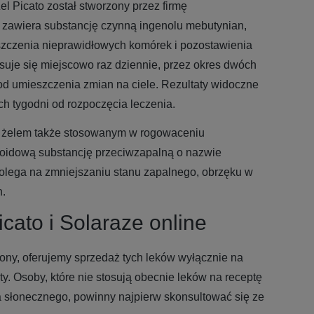
l Picato został stworzony przez firmę
 zawiera substancję czynną ingenolu mebutynian,
iszczenia nieprawidłowych komórek i pozostawienia
osuje się miejscowo raz dziennie, przez okres dwóch
 od umieszczenia zmian na ciele. Rezultaty widoczne
ch tygodni od rozpoczęcia leczenia.
pu żelem także stosowanym w rogowaceniu
roidową substancję przeciwzapalną o nazwie
 polega na zmniejszaniu stanu zapalnego, obrzęku w
n.
cato i Solaraze online
ony, oferujemy sprzedaż tych leków wyłącznie na
y. Osoby, które nie stosują obecnie leków na receptę
 słonecznego, powinny najpierw skonsultować się ze