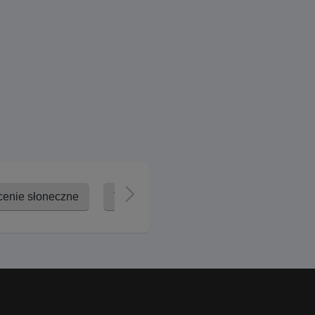
enie słoneczne
Trądzik
Trądzik różowaty
Ł