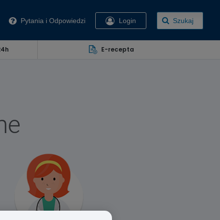
Pytania i Odpowiedzi
Login
Szukaj
24h
E-recepta
ne