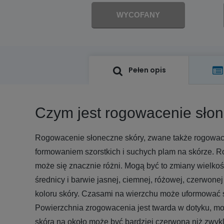
WYCOFANY
Pełen opis
Czym jest rogowacenie sło
Rogowacenie słoneczne skóry, zwane także rogowace
formowaniem szorstkich i suchych plam na skórze. R
może się znacznie różni. Mogą być to zmiany wielkośc
średnicy i barwie jasnej, ciemnej, różowej, czerwonej
koloru skóry. Czasami na wierzchu może uformować się
Powierzchnia zrogowacenia jest twarda w dotyku, m
skóra na około może być bardziej czerwona niż zwykl