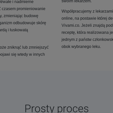
swoim lekarzem.
trwałe i nadmierne
 Z czasem promieniowanie
Współpracujemy z lekarzami,
y, zmieniając budowę
online, na postawie której 
rganizm odbudowuje skórę
Vivami.co. Jeżeli znajdą po
rdą i łuskowatą
receptę, która realizowana je
jednym z państw członkowski
obok wybranego leku.
że zniknąć lub zmniejszyć
ojawi się wtedy w innych
Prosty proces