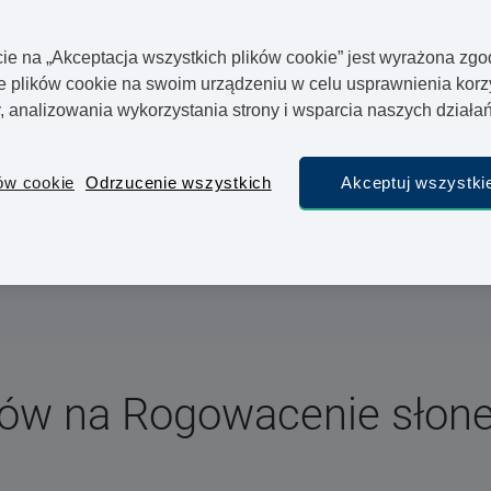
rażenia na słońce
cie na „Akceptacja wszystkich plików cookie” jest wyrażona zg
szorstkimi wykwitami
plików cookie na swoim urządzeniu w celu usprawnienia korz
ejscowe
y, analizowania wykorzystania strony i wsparcia naszych dział
na leki na rogowacenie słoneczne i zakup potrzebnych
ów cookie
Odrzucenie wszystkich
Akceptuj wszystkie
zne, dzięki oferowanej przez nasz konsultacji lekarskiej
nych leków w ciągu jednego dnia roboczego. Wszystkie
 przez doświadczonych lekarzy, a leki wydawane są z
ków na Rogowacenie słon