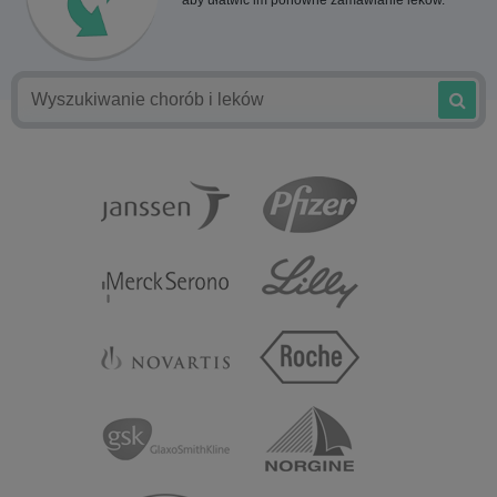
aby ułatwić im ponowne zamawianie leków.