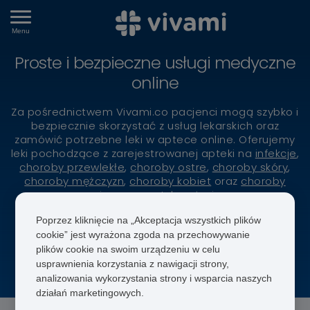
Menu
Proste i bezpieczne usługi medyczne
online
Za pośrednictwem Vivami.co pacjenci mogą szybko i
bezpiecznie skorzystać z usług lekarskich oraz
zamówić potrzebne leki w aptece online. Oferujemy
leki pochodzące z zarejestrowanej apteki na
infekcje
,
choroby przewlekłe
,
choroby ostre
,
choroby skóry
,
choroby mężczyzn
,
choroby kobiet
oraz
choroby
związane ze stylem życia
.
Poprzez kliknięcie na „Akceptacja wszystkich plików
cookie” jest wyrażona zgoda na przechowywanie
plików cookie na swoim urządzeniu w celu
usprawnienia korzystania z nawigacji strony,
Ponad 266 leków
Leczymy 76 schorzenia
analizowania wykorzystania strony i wsparcia naszych
działań marketingowych.