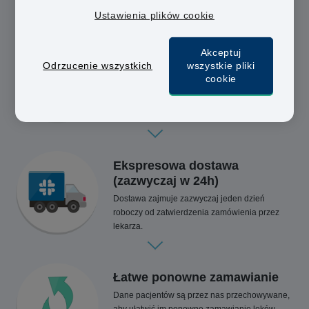
Ustawienia plików cookie
Akceptuj
Wypełnij prosty formularz
Odrzucenie wszystkich
wszystkie pliki
medyczny
cookie
Lekarz lub farmaceuta z uprawnieniami do
przepisywania leków przeanalizuje odpowiedzi
udzielone w formularzu.
Ekspresowa dostawa
(zazwyczaj w 24h)
Dostawa zajmuje zazwyczaj jeden dzień
roboczy od zatwierdzenia zamówienia przez
lekarza.
Łatwe ponowne zamawianie
Dane pacjentów są przez nas przechowywane,