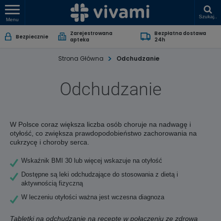
Szukaj..
Menu
Zarejestrowana
Bezpłatna dostawa
Bezpiecznie
apteka
24h
Strona Główna
Odchudzanie
Odchudzanie
W Polsce coraz większa liczba osób choruje na nadwagę i
otyłość, co zwiększa prawdopodobieństwo zachorowania na
cukrzycę i choroby serca.
Wskaźnik BMI 30 lub więcej wskazuje na otyłość
Dostępne są leki odchudzające do stosowania z dietą i
aktywnością fizyczną
W leczeniu otyłości ważna jest wczesna diagnoza
Tabletki na odchudzanie na receptę w połączeniu ze zdrową