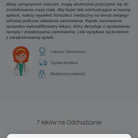
dietą i programem ćwiczeń, mogą skutecznie przyczynić się do
zredukowania masy ciała. Aby kupić leki odchudzające w naszej
aptece, należy wypełnić formularz medyczny na temat swojego
zdrowia podczas składania zamówienia. Każde zamówienie
sprawdza wykwalifikowany lekarz, który decyduje o wystawieniu
recepty i zrealizowaniu zamówienia. Leki wysyłane są kurierem
z zarejestrowanej apteki.
Lekarze i farmaceuci
Szybka dostawa
Bezpieczna płatność
7 leków na Odchudzanie