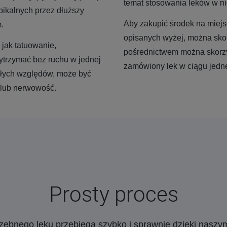
temat stosowania leków w n
ikalnych przez dłuższy
Aby zakupić środek na miej
.
opisanych wyżej, można skorz
jak tatuowanie,
pośrednictwem można skorzy
ytrzymać bez ruchu w jednej
zamówiony lek w ciągu jedn
iałych względów, może być
 lub nerwowość.
Prosty proces
rzebnego leku przebiega szybko i sprawnie dzięki nasz