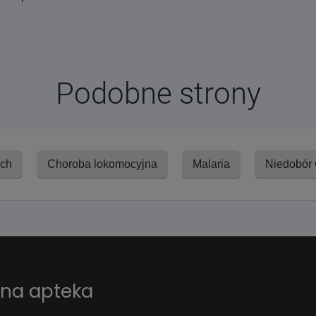
Podobne strony
ych
Choroba lokomocyjna
Malaria
Niedobór 
ana apteka