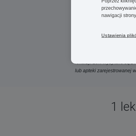
Pomagają znieść ból
Poprzez kliknię
przechowywanie 
Przydatne, gdy ktoś boi 
nawigacji stron
Łatwe w aplikowaniu
Ustawienia plik
Zakup miejscowego środka zn
konsultacji medycznej za po
kwestionariusz, który nastę
lekarzy. Leki wysyłane są z 
lub apteki zarejestrowanej 
1 le