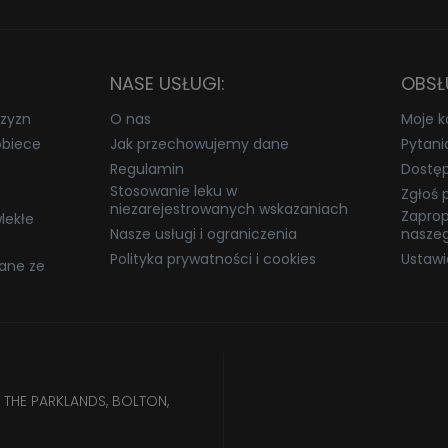
NASE USŁUGI:
OBSŁ
zyzn
O nas
Moje k
obiece
Jak przechowujemy dane
Pytani
Regulamin
Dostę
Stosowanie leku w
Zgłoś 
niezarejestrowanych wskazaniach
Zaprop
lekłe
Nasze usługi i ograniczenia
naszeg
Polityka prywatności i cookies
Ustawi
ane ze
 THE PARKLANDS, BOLTON,