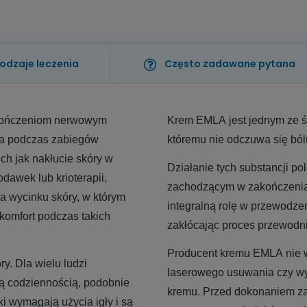
odzaje leczenia
Często zadawane pytana
akończeniom nerwowym
Krem EMLA jest jednym ze ś
ca podczas zabiegów
któremu nie odczuwa się ból
ch jak nakłucie skóry w
Działanie tych substancji 
dawek lub krioterapii,
zachodzącym w zakończenia
a wycinku skóry, w którym
integralną rolę w przewod
komfort podczas takich
zakłócając proces przewodn
Producent kremu EMLA nie 
y. Dla wielu ludzi
laserowego usuwania czy wy
są codziennością, podobnie
kremu. Przed dokonaniem za
i wymagają użycia igły i są