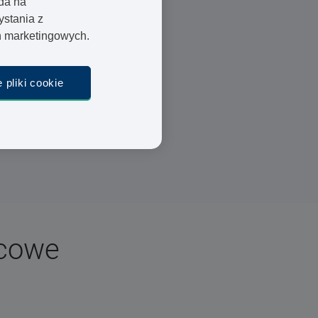
oda na
ystania z
ań marketingowych.
Lekarze i farmaceuci
Szybka dostawa
 pliki cookie
Bezpieczna płatność
scowe