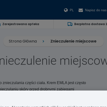
PL
Napisz do nas
Zarejestrowana apteka
Bezpłatna dostawa 
Strona Główna
Znieczulenie miejscowe
nieczulenie miejsco
o znieczulania części ciała. Krem EMLA jest często
ieczulaniu skóry przed drobnymi zabiegami