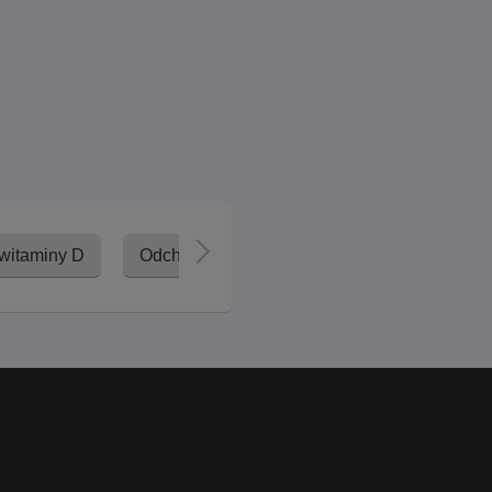
witaminy D
Odchudzanie
Rzucenie palenia