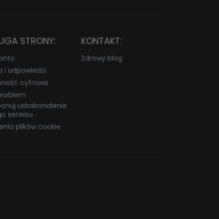
UGA STRONY:
KONTAKT:
onto
Zdrowy blog
a i odpowiedzi
pność cyfrowa
problem
onuj udoskonalenie
o serwisu
enia plików cookie