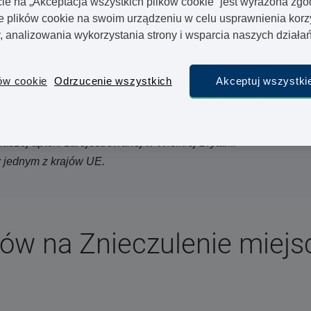
cie na „Akceptacja wszystkich plików cookie” jest wyrażona zg
plików cookie na swoim urządzeniu w celu usprawnienia korz
się igieł
y, analizowania wykorzystania strony i wsparcia naszych dział
ów cookie
Odrzucenie wszystkich
Akceptuj wszystkie
ieczulającego przez internet jest możliwy dzięki
średnictwem naszej strony. Należy wypełnić
pnie zostanie sprawdzony przez jednego z naszych
naszej apteki zarejestrowanej w Wielkiej Brytanii
w jednym z krajów UE.
ków na Znieczulenie miej