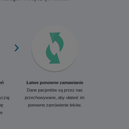
eń
Łatwe ponowne zamawianie
Dane pacjentów są przez nas
yczaj
przechowywane, aby ułatwić im
nę
ponowne zamówienie leków.
ie