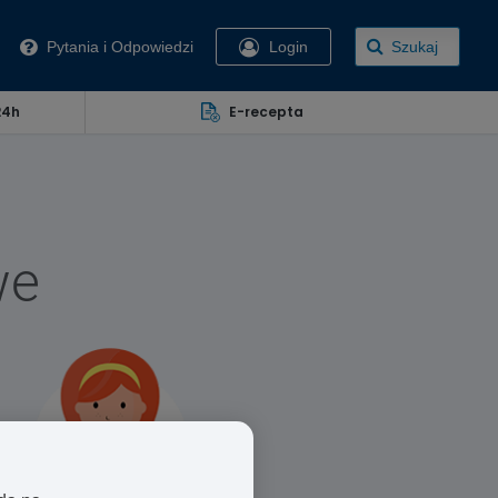
Pytania i Odpowiedzi
Login
Szukaj
24h
E-recepta
we