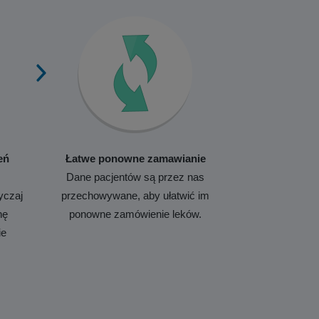
eń
Łatwe ponowne zamawianie
Dane pacjentów są przez nas
yczaj
przechowywane, aby ułatwić im
nę
ponowne zamówienie leków.
ie