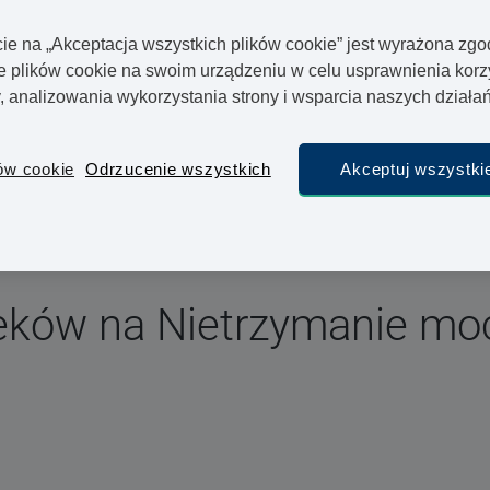
obiet
cie na „Akceptacja wszystkich plików cookie” jest wyrażona zg
plików cookie na swoim urządzeniu w celu usprawnienia korz
akologicznie
y, analizowania wykorzystania strony i wsparcia naszych dział
y u lekarza nie zawsze możliwe. Dlatego obecnie
pisanie leku drogą elektroniczną. Nasza bezpieczna
ów cookie
Odrzucenie wszystkich
Akceptuj wszystkie
myślą o pełnej poufności danych pacjentów.
leków na Nietrzymanie mo