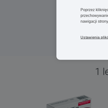
Może dotykać obu płci
Częściej występuje u k
Poprzez kliknię
przechowywanie 
Może być leczone farm
nawigacji stron
Osobiste odnawianie recept
proponujemy pacjentom prze
Ustawienia plik
klinika została założona z 
1 