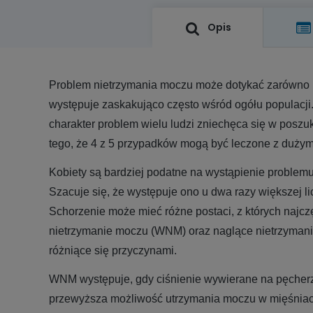
Opis
Problem nietrzymania moczu może dotykać zarówno mę
występuje zaskakująco często wśród ogółu populacji
charakter problem wielu ludzi zniechęca się w posz
tego, że 4 z 5 przypadków mogą być leczone z duż
Kobiety są bardziej podatne na wystąpienie problem
Szacuje się, że występuje ono u dwa razy większej li
Schorzenie może mieć różne postaci, z których najcz
nietrzymanie moczu (WNM) oraz naglące nietrzyman
różniące się przyczynami.
WNM występuje, gdy ciśnienie wywierane na pęcherz
przewyższa możliwość utrzymania moczu w mięśniac