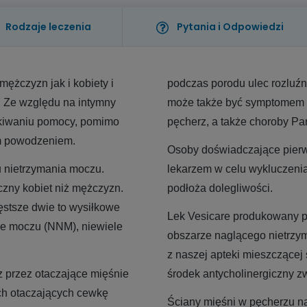
Rodzaje leczenia
Pytania i Odpowiedzi
żczyzn jak i kobiety i
podczas porodu ulec rozluźn
. Ze względu na intymny
może także być symptomem o
ukiwaniu pomocy, pomimo
pęcherz, a także choroby Pa
ym powodzeniem.
Osoby doświadczające pier
u nietrzymania moczu.
lekarzem w celu wykluczenia
czny kobiet niż mężczyzn.
podłoża dolegliwości.
ęstsze dwie to wysiłkowe
Lek Vesicare produkowany pr
ie moczu (NNM), niewiele
obszarze naglącego nietrzy
z naszej apteki mieszczącej s
 przez otaczające mięśnie
środek antycholinergiczny 
h otaczających cewkę
Ściany mięśni w pęcherzu na