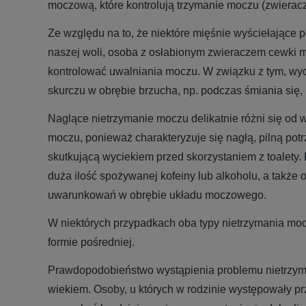
moczową, które kontrolują trzymanie moczu (zwierac
Ze względu na to, że niektóre mięśnie wyściełające 
naszej woli, osoba z osłabionym zwieraczem cewki 
kontrolować uwalniania moczu. W związku z tym, wy
skurczu w obrębie brzucha, np. podczas śmiania się, 
Naglące nietrzymanie moczu delikatnie różni się od 
moczu, ponieważ charakteryzuje się nagłą, pilną po
skutkującą wyciekiem przed skorzystaniem z toalety
duża ilość spożywanej kofeiny lub alkoholu, a także 
uwarunkowań w obrębie układu moczowego.
W niektórych przypadkach oba typy nietrzymania m
formie pośredniej.
Prawdopodobieństwo wystąpienia problemu nietrzym
wiekiem. Osoby, u których w rodzinie występowały p