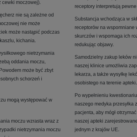
z cewki moczowej).
receptory interpretują pewn
pęcherz nie są zależne od
Substancja wchodząca w skł
moczowej nie może
receptorów na wspomniane w
ciek może nastąpić podczas
skurczów i wspomaga ich roz
kaszlu, kichania.
redukując objawy.
wysiłkowego nietrzymania
Samodzielny zakup leków nie
trzebą oddania moczu,
naszej klinice umożliwia za
. Powodem może być zbyt
lekarza, a także wysyłkę le
osobnych schorzeń i
osobistego na terenie apteki.
Po wypełnieniu kwestionari
oczu mogą występować w
naszego medyka przesyłka z
pacjenta, aby mógł otrzymać 
ania moczu wzrasta wraz z
naszej apteki zarejestrowane
rzypadki nietrzymania moczu
jednym z krajów UE.