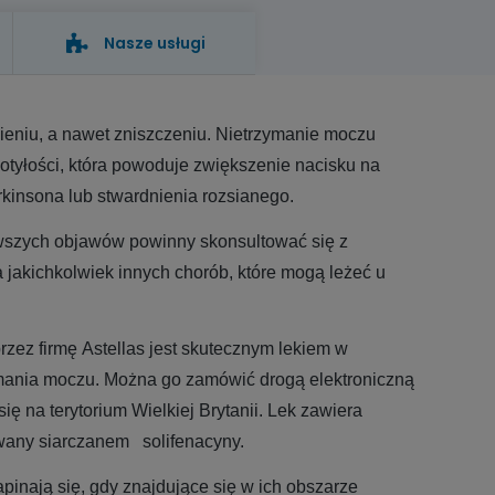
Nasze usługi
ieniu, a nawet zniszczeniu. Nietrzymanie moczu
tyłości, która powoduje zwiększenie nacisku na
rkinsona lub stwardnienia rozsianego.
wszych objawów powinny skonsultować się z
 jakichkolwiek innych chorób, które mogą leżeć u
zez firmę Astellas jest skutecznym lekiem w
mania moczu. Można go zamówić drogą elektroniczną
ię na terytorium Wielkiej Brytanii. Lek zawiera
zwany siarczanem solifenacyny.
pinają się, gdy znajdujące się w ich obszarze