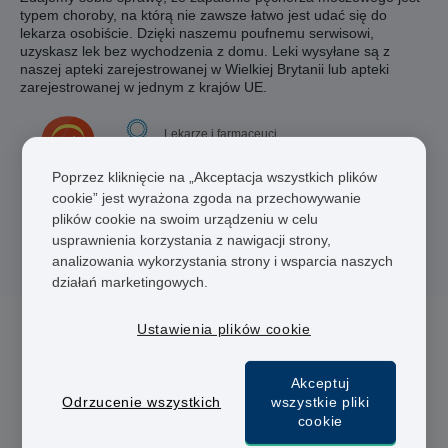
typem choroby, na którą nie zawsze łatwo jest udać się do
lekarza osobiście.
Dzięki naszemu poufnemu serwisowi,
uzyskasz lek bez wychodzenia z domu. Leki wysyłane są z
naszej apteki zarejestrowanej w Wielkiej Brytanii lub apteki
zarejestrowanej w jednym z krajów UE.
Lekarze i farmaceuci
Szybka dostawa
Poprzez kliknięcie na „Akceptacja wszystkich plików
cookie” jest wyrażona zgoda na przechowywanie
Bezpieczna płatność
plików cookie na swoim urządzeniu w celu
usprawnienia korzystania z nawigacji strony,
analizowania wykorzystania strony i wsparcia naszych
działań marketingowych.
Ustawienia plików cookie
3 leków na Zapalenie pęcherza
Akceptuj
Odrzucenie wszystkich
wszystkie pliki
cookie