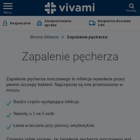
Szukaj..
Menu
Zarejestrowana
Bezpłatna dostawa
Bezpiecznie
apteka
24h
Strona Główna
Zapalenie pęcherza
Zapalenie pęcherza
Zapalenie pęcherza moczowego to infekcja wywołana przez
pewne szczepy bakterii. Najczęściej są one przenoszone w
moczu.
Bardzo często występująca infekcja
Nawroty u 1 na 5 osób
Łatwa w leczeniu przy pomocy antybiotyków
Zdajemy sobie sprawę, że zapalenie pęcherza moczowego jest