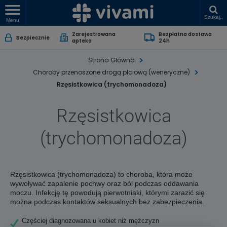
Szukaj..
Menu
Zarejestrowana
Bezpłatna dostawa
Bezpiecznie
apteka
24h
Strona Główna
Choroby przenoszone drogą płciową (weneryczne)
Rzęsistkowica (trychomonadoza)
Rzęsistkowica
(trychomonadoza)
Rzęsistkowica (trychomonadoza) to choroba, która może
wywoływać zapalenie pochwy oraz ból podczas oddawania
moczu. Infekcję tę powodują pierwotniaki, którymi zarazić się
można podczas kontaktów seksualnych bez zabezpieczenia.
Częściej diagnozowana u kobiet niż mężczyzn