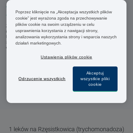
U połowy chorych może przebiegać bezobjawowo
Poprzez kliknięcie na „Akceptacja wszystkich plików
W pełni wyleczalna antybiotykami
cookie” jest wyrażona zgoda na przechowywanie
plików cookie na swoim urządzeniu w celu
Zapewniamy prywatną konsultację lekarską online, wystawienie
usprawnienia korzystania z nawigacji strony,
recepty i wysyłkę leku z apteki zarejestrowanej w Wielkiej
Brytanii lub jednym z krajów UE. Wszystkie zatwierdzone
analizowania wykorzystania strony i wsparcia naszych
zamówienia są wysyłane za pośrednictwem firm kurierskich w
działań marketingowych.
ciągu jednego dnia roboczego.
Ustawienia plików cookie
Lekarze i farmaceuci
Szybka dostawa
Akceptuj
Odrzucenie wszystkich
wszystkie pliki
Bezpieczna płatność
cookie
1 leków na Rzęsistkowica (trychomonadoza)