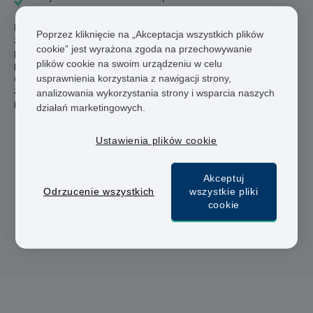
Na Vivami.co oferujemy Ci dyskretną i wygodną usługę
Poprzez kliknięcie na „Akceptacja wszystkich plików
zamówienia wybranego leku przez internet. Nasz lekarz
cookie” jest wyrażona zgoda na przechowywanie
przeanalizuje wypełniony przez Ciebie formularz i jeśli
plików cookie na swoim urządzeniu w celu
potwierdzi, że lek jest odpowiedni, zostanie wydany z naszej
apteki zarejestrowanej w Wielkiej Brytanii lub apteki
usprawnienia korzystania z nawigacji strony,
zarejestrowanej w jednym z krajów UE. Leki dostarczane są za
analizowania wykorzystania strony i wsparcia naszych
pośrednictwem firm kurierskich.
działań marketingowych.
Ustawienia plików cookie
Lekarze i farmaceuci
Akceptuj
Szybka dostawa
Odrzucenie wszystkich
wszystkie pliki
cookie
Bezpieczna płatność