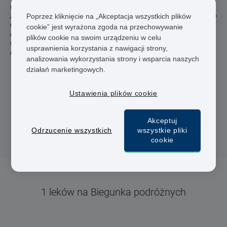
wskazane może być przyjmowanie antybiotyków w celu
zapobiegania lub leczenia infekcji. Poniżej można dowiedzieć się
Poprzez kliknięcie na „Akceptacja wszystkich plików
więcej o lekach na receptę dostępnych w naszej aptece
cookie” jest wyrażona zgoda na przechowywanie
internetowej. Oprócz wysyłki leków, oferujemy także usługi
plików cookie na swoim urządzeniu w celu
wystawienia recepty na potrzebny lek przez doświadczonego
usprawnienia korzystania z nawigacji strony,
lekarza podczas konsultacji online.
analizowania wykorzystania strony i wsparcia naszych
działań marketingowych.
Lekarze i farmaceuci
Ustawienia plików cookie
Szybka dostawa
Bezpieczna płatność
Akceptuj
Odrzucenie wszystkich
wszystkie pliki
cookie
1 leków na Biegunka podróżnych