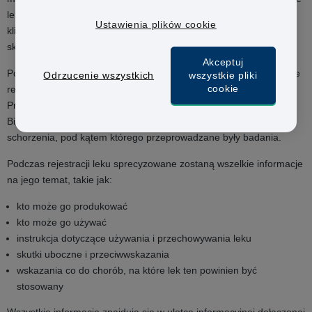
leku w leczeniu jednego lub więcej schorzenia. W badaniach
Ustawienia plików cookie
klinicznych branych jest pod uwagę wiele czynników, takich jak
skuteczność leku lub ilość skutków ubocznych, które powoduje.
Akceptuj
Pod koniec całego procesu testowania, jeśli lek przynosi pożądane
Odrzucenie wszystkich
wszystkie pliki
cookie
rezultaty Europejska Agencja Leków (EMA) lub Urząd Rejestracji
Produktów Leczniczych, Wyrobów Medycznych i Produktów
Biobójczych (URPL) może zarejestrować dany lek w celu leczenia
schorzenia, pod kątem którego przeprowadzane były badania.
Podczas rejestracji leku sprecyzowane zostaną wszelkie informacje
na jego temat, takie jak:
kto może go produkować
kto może go używać
instrukcja dotyczące używania i przechowywania leku
skutki uboczne i przeciwwskazania
wskazania co do chorób, na które lek ten powinien być
stosowany