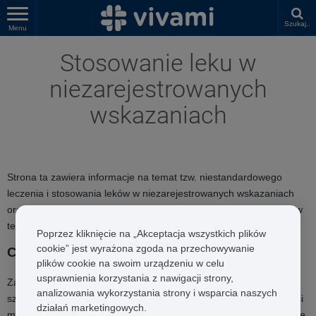
Szukaj..
Menu
Stosowanie leku w
niezarejestrowanych
wskazaniach
Strona ta zawiera informacje na temat tzw. niestandardowego
leczenia i stosowania leków w niezarejestrowanych wskazaniach
oraz wyjaśnia kiedy lekarz może zdecydować o przepisaniu leku w
ten sposób.
Poprzez kliknięcie na „Akceptacja wszystkich plików
cookie” jest wyrażona zgoda na przechowywanie
Co oznacza, że lek jest zarejestrowany?
plików cookie na swoim urządzeniu w celu
usprawnienia korzystania z nawigacji strony,
Zanim lek zostanie dopuszczony do obrotu musi przejść przez
analizowania wykorzystania strony i wsparcia naszych
szereg testów, aby mieć pewność, że jest on bezpieczny. Lek musi
działań marketingowych.
między innymi przejść badania kliniczne, które monitorują działanie