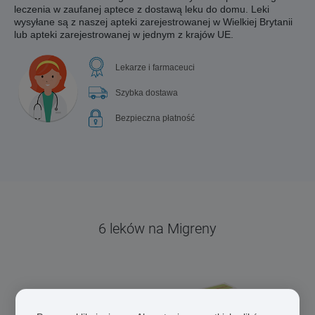
leczenia w zaufanej aptece z dostawą leku do domu. Leki
wysyłane są z naszej apteki zarejestrowanej w Wielkiej Brytanii
lub apteki zarejestrowanej w jednym z krajów UE.
Lekarze i farmaceuci
Szybka dostawa
Bezpieczna płatność
6 leków na Migreny