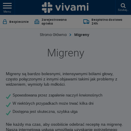
Szukaj..
Menu
Zarejestrowana
Bezpłatna dostawa
Bezpiecznie
apteka
24h
Strona Główna
Migreny
Migreny
Migreny są bardzo bolesnymi, intensywnymi bólami głowy,
często połączonymi z innymi objawami takimi jak problemy z
widzeniem, wymioty lub mdłości.
Spowodowana przez zapalenie naczyń krwionośnych
W niektórych przypadkach może trwać kilka dni
Dostępna jest skuteczna, szybka ulga
Nie każdy ma czas, aby osobiście odebrać receptę na migrenę.
Nasza internetowa usługa umożliwia uzyskanie potrzebnego