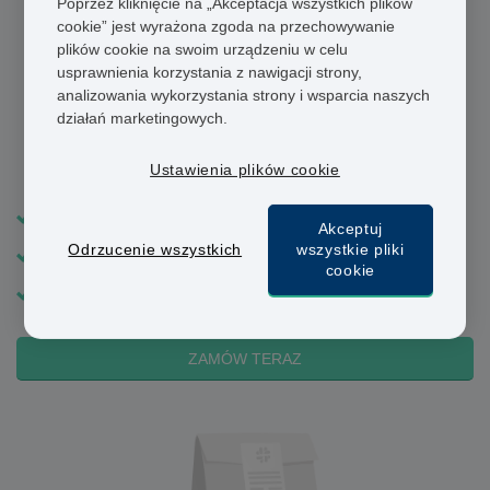
Poprzez kliknięcie na „Akceptacja wszystkich plików
cookie” jest wyrażona zgoda na przechowywanie
plików cookie na swoim urządzeniu w celu
usprawnienia korzystania z nawigacji strony,
analizowania wykorzystania strony i wsparcia naszych
działań marketingowych.
Zolmitriptan
Ustawienia plików cookie
Tabletka rozpuszczająca się w ustach
Akceptuj
Odrzucenie wszystkich
wszystkie pliki
Szybko przynosi ulgę
cookie
Łagodzi mdłości i inne objawy
ZAMÓW TERAZ