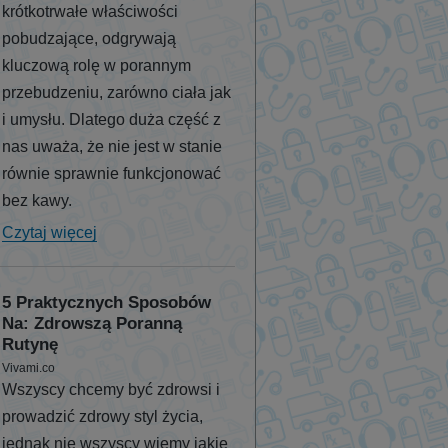
krótkotrwałe właściwości
pobudzające, odgrywają
kluczową rolę w porannym
przebudzeniu, zarówno ciała jak
i umysłu. Dlatego duża część z
nas uważa, że nie jest w stanie
równie sprawnie funkcjonować
bez kawy.
Czytaj więcej
5 Praktycznych Sposobów
Na: Zdrowszą Poranną
Rutynę
Vivami.co
Wszyscy chcemy być zdrowsi i
prowadzić zdrowy styl życia,
jednak nie wszyscy wiemy jakie