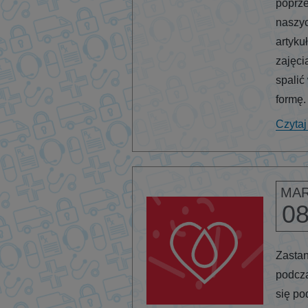
poprz
naszyc
artyku
zajęci
spalić
formę
Czytaj
MA
0
Zastan
podcza
się po