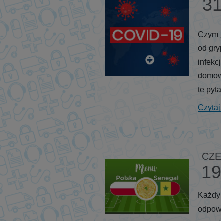
3
Czym j
od gry
infekc
domowa
te pyta
Czytaj
CZE
19
Każdy 
odpow