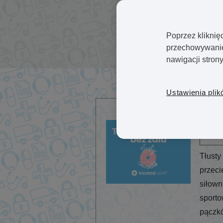
Poprzez kliknię
przechowywanie 
nawigacji stron
Ustawienia plik
LUT
11
Tłusty
przeci
siłown
sporto
pączkó