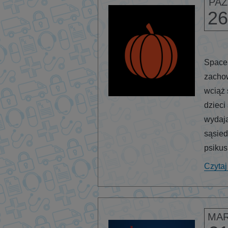
PAŹ
26
Spacer
zacho
wciąż 
dzieci
wydają
sąsied
psikus
Czytaj
MA