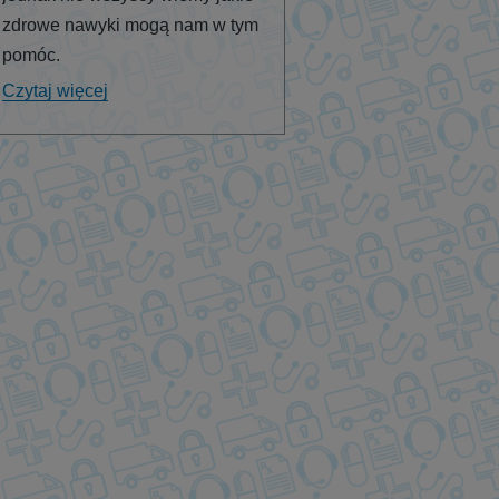
zdrowe nawyki mogą nam w tym
pomóc.
Czytaj więcej