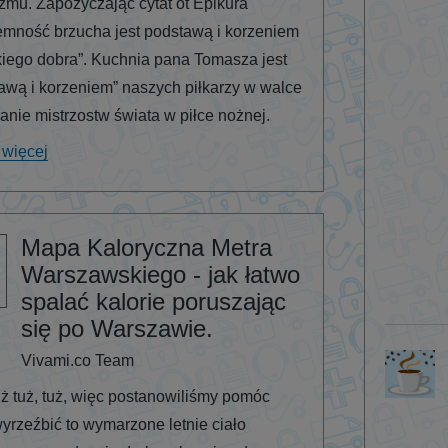
zmu. Zapożyczając cytat ot Epikura
emność brzucha jest podstawą i korzeniem
iego dobra”. Kuchnia pana Tomasza jest
awą i korzeniem” naszych piłkarzy w walce
anie mistrzostw świata w piłce nożnej.
 więcej
Mapa Kaloryczna Metra
Warszawskiego - jak łatwo
spalać kalorie poruszając
się po Warszawie.
Vivami.co Team
uż tuż, tuż, więc postanowiliśmy pomóc
rzeźbić to wymarzone letnie ciało