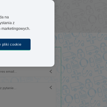
razić swoją opinie na temat
olwiek pytania, możesz się z
ie”
oda na
ystania z
ań marketingowych.
 pliki cookie
 Pytanie