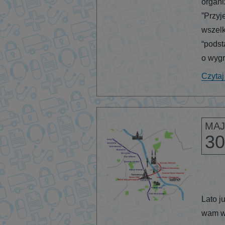
organi
”Przyj
wszelk
“podst
o wygr
Czytaj
MAJ
30
Lato j
wam wy