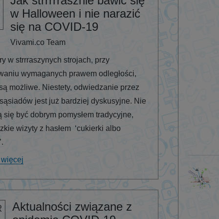
Jak strrrrrasznie bawić się
w Halloween i nie narazić
się na COVID-19
Vivami.co Team
y w strrraszynych strojach, przy
waniu wymaganych prawem odległości,
są możliwe. Niestety, odwiedzanie przez
 sąsiadów jest już bardziej dyskusyjne. Nie
 się być dobrym pomysłem tradycyjne,
zkie wizyty z hasłem ‘cukierki albo
’.
 więcej
Aktualności związane z
R