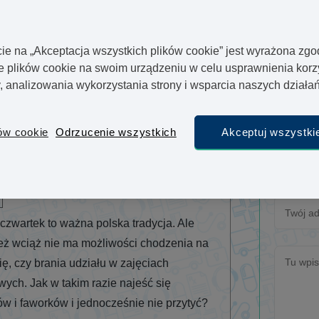
Jeśli chcesz zasugerować temat artykułu lub wy
dotychcasowych artykułów, lub jeśli masz jakiek
nami skontaktować poprzez sekcję “Zadaj Pytan
cie na „Akceptacja wszystkich plików cookie” jest wyrażona zg
plików cookie na swoim urządzeniu w celu usprawnienia korz
y, analizowania wykorzystania strony i wsparcia naszych dział
ów cookie
Odrzucenie wszystkich
Akceptuj wszystkie
Tłusty czwartek bez żalu
Zadaj
Vivami.co Team
 czwartek to ważna polska tradycja. Ale
eż wciąż nie ma możliwości chodzenia na
ię, czy brania udziału w zajęciach
wych. Jak w takim razie najeść się
w i faworków i jednocześnie nie przytyć?