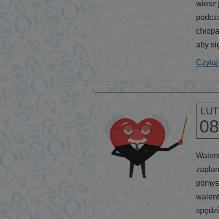
wiesz 
podcza
chłopa
aby si
Czytaj
LUT
08
Walent
zaplan
pomys
walent
spędzi