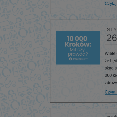
Czytaj
STY
26
Wiele 
że będ
skąd s
000 kr
zdrow
Czytaj