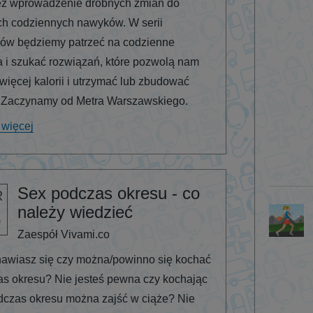
ez wprowadzenie drobnych zmian do
h codziennych nawyków. W serii
łów będziemy patrzeć na codzienne
a i szukać rozwiązań, które pozwolą nam
 więcej kalorii i utrzymać lub zbudować
. Zaczynamy od Metra Warszawskiego.
 więcej
Sex podczas okresu - co
R
należy wiedzieć
8
Zaespół Vivami.co
awiasz się czy można/powinno się kochać
s okresu? Nie jesteś pewna czy kochając
dczas okresu można zajść w ciąże? Nie