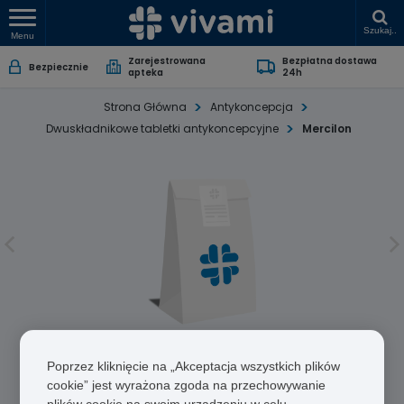
Szukaj..
Menu
Zarejestrowana
Bezpłatna dostawa
Bezpiecznie
apteka
24h
Strona Główna
Antykoncepcja
Dwuskładnikowe tabletki antykoncepcyjne
Mercilon
Mercilon
Poprzez kliknięcie na „Akceptacja wszystkich plików
Ethinylestradiol/Desogestrel
cookie” jest wyrażona zgoda na przechowywanie
plików cookie na swoim urządzeniu w celu