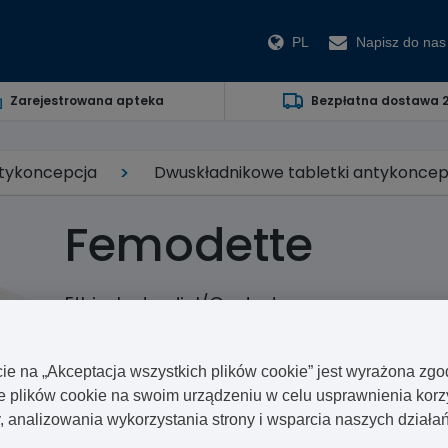
PL
Napisz do nas
Zarejestrowana apteka
Bezpłatna dostawa 
tykoncepcja
Dwuskładnikowe tabletki antykoncep
Femodette
Ethinylestradiol/Gestodene
Femodette to środek antykoncepcyjny zwany też “piguł
imitujące działanie hormonów progesteronu i estroge
cie na „Akceptacja wszystkich plików cookie” jest wyrażona zg
plików cookie na swoim urządzeniu w celu usprawnienia korz
y, analizowania wykorzystania strony i wsparcia naszych dział