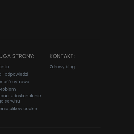
UGA STRONY:
KONTAKT:
onto
Zdrowy blog
a i odpowiedzi
pność cyfrowa
problem
onuj udoskonalenie
o serwisu
enia plików cookie