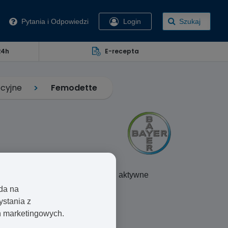
Pytania i Odpowiedzi
Login
Szukaj
24h
E-recepta
cyjne
Femodette
ka”, który zawiera dwa składniki aktywne
nu.
oda na
ystania z
ań marketingowych.