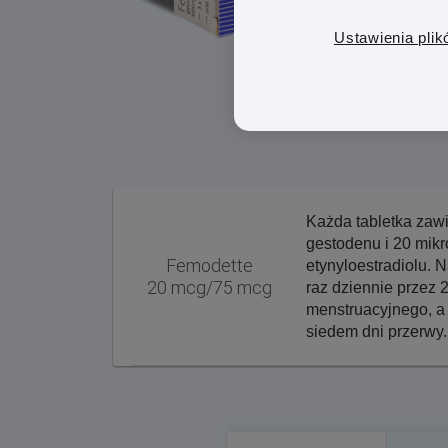
Ustawienia plik
Każda tabletka zaw
gestodenu i 20 mik
Femodette
etynyloestradiolu. 
20 mcg/75 mcg
raz dziennie przez 2
menstruacyjnego, a 
siedem dni przerwy.