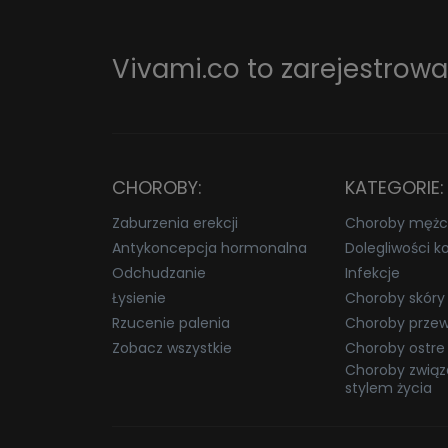
Vivami.co to
zarejestrow
CHOROBY:
KATEGORIE:
Zaburzenia erekcji
Choroby mężc
Antykoncepcja hormonalna
Dolegliwości k
Odchudzanie
Infekcje
Łysienie
Choroby skóry
Rzucenie palenia
Choroby przew
Zobacz wszystkie
Choroby ostre
Choroby związ
stylem życia