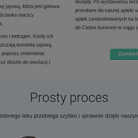
recepty. Po wystawieniu rec
ę jajową, która jest gotowa
przesłane do naszej apteki w
 ścianka macicy
aptek zarejestrowanych na t
a.
do Ciebie kurierem w ciągu 
on i estrogen. Kiedy ich
szczają komórkę jajową.
ą poprzez zmienienie
Zamów t
uż doszło do owulacji i
Prosty proces
rzebnego leku przebiega szybko i sprawnie dzięki nasz