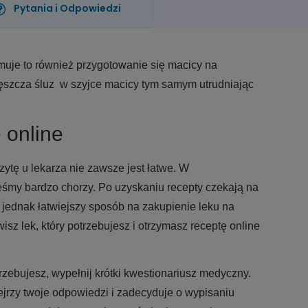
Pytania i Odpowiedzi
muje to również przygotowanie się macicy na
gęszcza śluz w szyjce macicy tym samym utrudniając
w.
 online
ytę u lekarza nie zawsze jest łatwe. W
teśmy bardzo chorzy. Po uzyskaniu recepty czekają na
je jednak łatwiejszy sposób na zakupienie leku na
sz lek, który potrzebujesz i otrzymasz receptę online
rzebujesz, wypełnij krótki kwestionariusz medyczny.
ejrzy twoje odpowiedzi i zadecyduje o wypisaniu