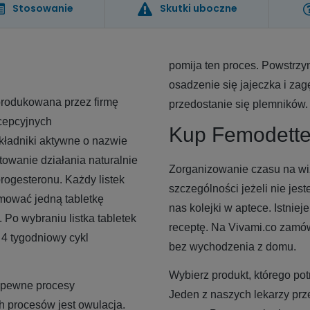
Stosowanie
Skutki uboczne
pomija ten proces. Powstrzy
osadzenie się jajeczka i za
produkowana przez firmę
przedostanie się plemnikó
ncepcyjnych
Kup Femodette
kładniki aktywne o nazwie
itowanie działania naturalnie
Zorganizowanie czasu na wiz
ogesteronu. Każdy listek
szczególności jeżeli nie jes
jmować jedną tabletkę
nas kolejki w aptece. Istnie
 Po wybraniu listka tabletek
receptę. Na Vivami.co zamówi
 4 tygodniowy cykl
bez wychodzenia z domu.
Wybierz produkt, którego pot
 pewne procesy
Jeden z naszych lekarzy prz
h procesów jest owulacja.