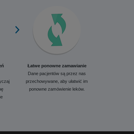
eń
Łatwe ponowne zamawianie
Dane pacjentów są przez nas
yczaj
przechowywane, aby ułatwić im
nę
ponowne zamówienie leków.
ie