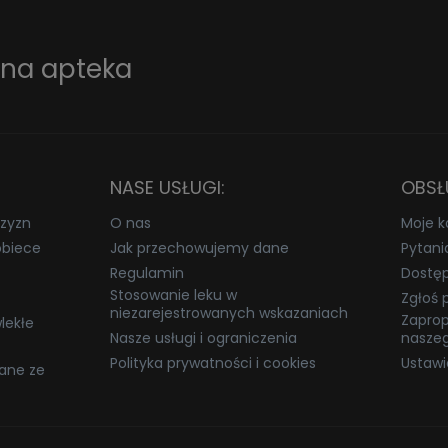
ana apteka
NASE USŁUGI:
OBSŁ
zyzn
O nas
Moje k
obiece
Jak przechowujemy dane
Pytani
Regulamin
Dostę
Stosowanie leku w
Zgłoś 
niezarejestrowanych wskazaniach
Zaprop
lekłe
Nasze usługi i ograniczenia
naszeg
Polityka prywatności i cookies
Ustawi
ane ze