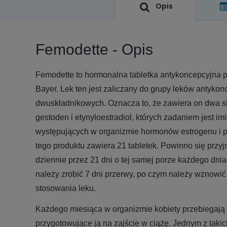
Opis
Femodette - Opis
Femodette to hormonalna tabletka antykoncepcyjna 
Bayer. Lek ten jest zaliczany do grupy leków antyko
dwuskładnikowych. Oznacza to, że zawiera on dwa s
gestoden i etynyloestradiol, których zadaniem jest im
występujących w organizmie hormonów estrogenu i pr
tego produktu zawiera 21 tabletek. Powinno się przy
dziennie przez 21 dni o tej samej porze każdego dnia.
należy zrobić 7 dni przerwy, po czym należy wznowić
stosowania leku.
Każdego miesiąca w organizmie kobiety przebiegają
przygotowujące ją na zajście w ciążę. Jednym z takic