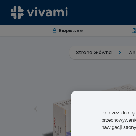
Bezpiecznie
Strona Główna
An
Poprzez kliknię
przechowywanie 
nawigacji stron