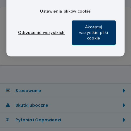
Ustawienia plików cookie
UWAGA:
Wybrany lek jest obecnie niedostępny do
Akceptuj
kupienia za pośrednictwem naszej stronny online.
Odrzucenie wszystkich
wszystkie pliki
Strona ta, służy jedynie w celach informacyjnych o
cookie
produkcie. Radzimy skonsultować się ze swoim
lkearzem osobiście, jeżeli występują objawy
sugerujące na to, że lke ten może być wskazany.
Stosowanie
Skutki uboczne
Pytania i Odpowiedzi