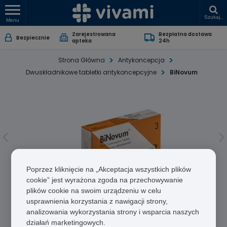
Szukaj..
Menu
Zarejestrowana
Bezpłatna dostawa
Bezpiecznie
apteka
24h
Strona Główna
Antykoncepcja
Dwuskładnikowe tabletki antykoncepcyjne
BiNovum
Poprzez kliknięcie na „Akceptacja wszystkich plików
cookie” jest wyrażona zgoda na przechowywanie
plików cookie na swoim urządzeniu w celu
BiNovum
usprawnienia korzystania z nawigacji strony,
analizowania wykorzystania strony i wsparcia naszych
Ethinylestradiol/Norethisterone
działań marketingowych.