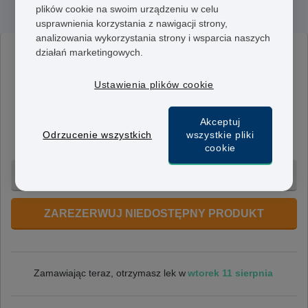
Ethinylestradiol/Gestodene
plików cookie na swoim urządzeniu w celu
usprawnienia korzystania z nawigacji strony,
analizowania wykorzystania strony i wsparcia naszych
działań marketingowych.
Femodene
30mcg/75mcg
Ustawienia plików cookie
Jedna tabletka Femodene zawiera 75 mikrogramów
gestodenu i 30 mikrogramów etynyloestradiolu. Należy
Akceptuj
ją przyjmować raz dziennie przez 21 dni cyklu
Odrzucenie wszystkich
wszystkie pliki
menstruacyjnego.
cookie
3 miesiące - 409 zł
ZAREZERWUJ NIEDOSTĘPNY PRODUKT
wtorek 11 sierpnia
Zamawiając teraz, otrzymasz lek w