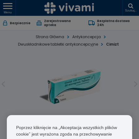
Szukaj..
Menu
Zarejestrowana
Bezpłatna dostawa
Bezpiecznie
apteka
24h
Strona Główna
Antykoncepcja
Dwuskładnikowe tabletki antykoncepcyjne
Cimizt
Cimizt
Poprzez kliknięcie na „Akceptacja wszystkich plików
Ethinylestradiol/Desogestrel
cookie” jest wyrażona zgoda na przechowywanie