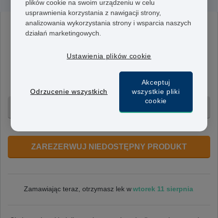
plików cookie na swoim urządzeniu w celu
usprawnienia korzystania z nawigacji strony,
analizowania wykorzystania strony i wsparcia naszych
Cimizt
działań marketingowych.
30 mcg/150 mcg
Jedna tabletka zawiera 150 mikrogramów desogestrelu
Ustawienia plików cookie
i 30 mikrogramów etynyloestradiolu. Należy ją
przyjmować raz dziennie przez 21 dni cyklu
Akceptuj
menstruacyjnego.
Odrzucenie wszystkich
wszystkie pliki
cookie
3 miesiące - 381 zł
+ Bezpłatna dostawa 24h
ZAREZERWUJ NIEDOSTĘPNY PRODUKT
wtorek 11 sierpnia
Zamawiając teraz, otrzymasz lek w