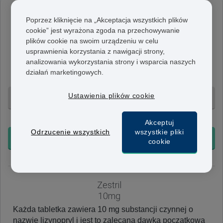
Zestril
Poprzez kliknięcie na „Akceptacja wszystkich plików
5mg
cookie” jest wyrażona zgoda na przechowywanie
plików cookie na swoim urządzeniu w celu
Każda tabletka zawiera 5 mg substancji czynnej o
usprawnienia korzystania z nawigacji strony,
nazwie lizynopryl i jest to dawka zalecana do osób
analizowania wykorzystania strony i wsparcia naszych
wracających do zdrowia po ataku serca. Do stosowania
działań marketingowych.
raz dziennie.
Ustawienia plików cookie
28 tabletek - 436 zł
+ Bezpłatna dostawa 24h
Akceptuj
Odrzucenie wszystkich
wszystkie pliki
KUP TERAZ
cookie
Zestril
10mg
Każda tabletka zawiera 10 mg substancji czynnej o
nazwie lizynopryl i jest to zalecana dawka początkowa