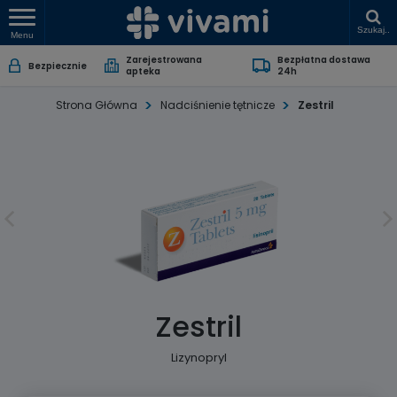
Szukaj..
Menu
Zarejestrowana
Bezpłatna dostawa
Bezpiecznie
apteka
24h
Strona Główna
Nadciśnienie tętnicze
Zestril
Zestril
Lizynopryl