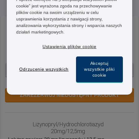
Lizynopryl/Hydrochlorotiazyd
cookie” jest wyrażona zgoda na przechowywanie
plików cookie na swoim urządzeniu w celu
usprawnienia korzystania z nawigacji strony,
analizowania wykorzystania strony i wsparcia naszych
Lizynopryl/Hydrochlorotiazyd
działań marketingowych.
10mg/12.5mg
Lek ten zawiera 10 mg lizynoprylu i 12,5 mg
Ustawienia plików cookie
hydrochlorotiazydu. Może być stosowany jako dawka
początkowa.
Akceptuj
Odrzucenie wszystkich
wszystkie pliki
28 tabletek - 249 zł
cookie
+ Bezpłatna dostawa 24h
ZAREZERWUJ NIEDOSTĘPNY PRODUKT
Lizynopryl/Hydrochlorotiazyd
20mg/12,5mg