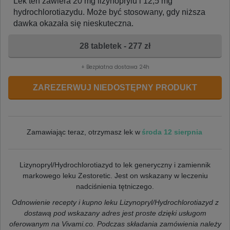
Lek ten zawiera 20 mg lizynoprylu i 12,5 mg
hydrochlorotiazydu. Może być stosowany, gdy niższa
dawka okazała się nieskuteczna.
28 tabletek - 277 zł
+ Bezpłatna dostawa 24h
ZAREZERWUJ NIEDOSTĘPNY PRODUKT
środa 12 sierpnia
Zamawiając teraz, otrzymasz lek w
Lizynopryl/Hydrochlorotiazyd to lek generyczny i zamiennik
markowego leku Zestoretic. Jest on wskazany w leczeniu
nadciśnienia tętniczego.
Odnowienie recepty i kupno leku Lizynopryl/Hydrochlorotiazyd
z
dostawą pod wskazany adres jest proste dzięki usługom
oferowanym na Vivami.co. Podczas składania zamówienia należy