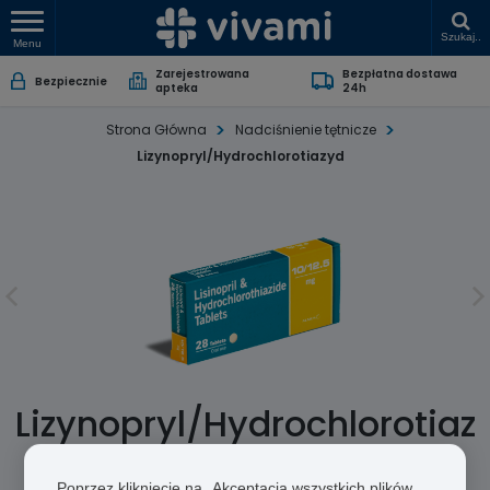
Szukaj..
Menu
Zarejestrowana
Bezpłatna dostawa
Bezpiecznie
apteka
24h
Strona Główna
Nadciśnienie tętnicze
Lizynopryl/Hydrochlorotiazyd
Lizynopryl/Hydrochlorotiaz
yd
Poprzez kliknięcie na „Akceptacja wszystkich plików