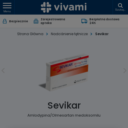
Szukaj..
Menu
Zarejestrowana
Bezpłatna dostawa
Bezpiecznie
apteka
24h
Strona Główna
Nadciśnienie tętnicze
Sevikar
Sevikar
Amlodypina/Olmesartan medoksomilu