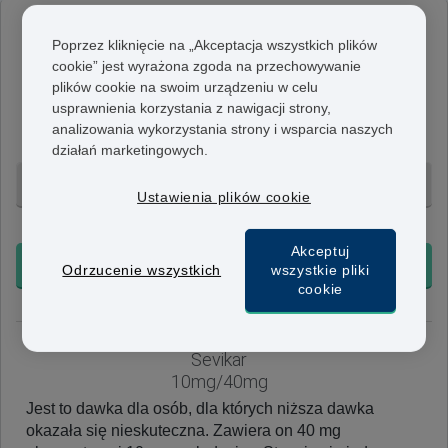
Sevikar
Poprzez kliknięcie na „Akceptacja wszystkich plików
5mg/20mg
cookie” jest wyrażona zgoda na przechowywanie
W każdej tabletce znajduje się 20 mg olmesartanu i 5
plików cookie na swoim urządzeniu w celu
usprawnienia korzystania z nawigacji strony,
mg amlodypiny. Dawka ta jest przyjmowana raz
analizowania wykorzystania strony i wsparcia naszych
dziennie i może być stosowana na początku leczenia.
działań marketingowych.
56 tabletek - 692 zł
Ustawienia plików cookie
+ Bezpłatna dostawa 24h
Akceptuj
KUP TERAZ
Odrzucenie wszystkich
wszystkie pliki
cookie
Sevikar
10mg/40mg
Jest to dawka dla osób, dla których niższa dawka
okazała się nieskuteczna. Zawiera on 40 mg