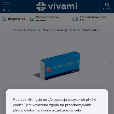
Szukaj..
Menu
Zarejestrowana
Bezpłatna dostawa
Bezpiecznie
apteka
24h
Strona Główna
Nadciśnienie tętnicze
Zestoretic
Zestoretic
Poprzez kliknięcie na „Akceptacja wszystkich plików
Lizynopryl/Hydrochlorotiazyd
cookie” jest wyrażona zgoda na przechowywanie
plików cookie na swoim urządzeniu w celu