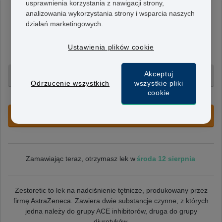
usprawnienia korzystania z nawigacji strony,
analizowania wykorzystania strony i wsparcia naszych
Zestoretic 10
działań marketingowych.
10mg/12.5mg
Każda tabletka zawiera 10 mg lizynoprylu i 12,5 mg
Ustawienia plików cookie
hydrochlorotiazydu. Zwykle jest to dawka początkowa.
Akceptuj
28 tabletek - 472 zł
Odrzucenie wszystkich
wszystkie pliki
cookie
+ Bezpłatna dostawa 24h
ZAREZERWUJ NIEDOSTĘPNY PRODUKT
środa 12 sierpnia
Zamawiając teraz, otrzymasz lek w
Zestoretic to lek na nadciśnienie tętnicze, produkowany przez
firmę AstraZeneca. Zawiera dwie substancje czynne, z których
jedna należy do grupy ACE inhibitorów, druga do grupy
diuretyków.