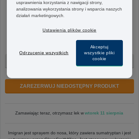
usprawnienia korzystania z nawigacji strony,
analizowania wykorzystania strony i wsparcia naszych
Imigran Spray do Nosa
działań marketingowych.
20 mg/0.1 ml
Jedna dawka (lub spray) Imigran zawiera 20 mg
Ustawienia plików cookie
sumatryptanu. Należy go zażywać, gdy zaczynają się
objawy migreny, nie więcej niż dwa razy w ciągu 24
Akceptuj
godzin.
.
Odrzucenie wszystkich
wszystkie pliki
cookie
1 spray - 472 zł
+ Bezpłatna dostawa 24h
ZAREZERWUJ NIEDOSTĘPNY PRODUKT
wtorek 11 sierpnia
Zamawiając teraz, otrzymasz lek w
Imigran jest sprayem do nosa, który zawiera sumatryptan i jest