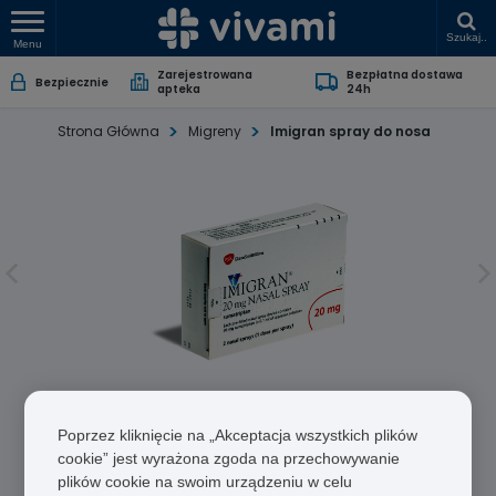
Szukaj..
Menu
Zarejestrowana
Bezpłatna dostawa
Bezpiecznie
apteka
24h
Strona Główna
Migreny
Imigran spray do nosa
Imigran spray do nosa
Poprzez kliknięcie na „Akceptacja wszystkich plików
Sumatryptan
cookie” jest wyrażona zgoda na przechowywanie
plików cookie na swoim urządzeniu w celu