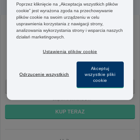
Valaciclovir
Poprzez kliknięcie na „Akceptacja wszystkich plików
cookie” jest wyrażona zgoda na przechowywanie
plików cookie na swoim urządzeniu w celu
usprawnienia korzystania z nawigacji strony,
Valtrex
analizowania wykorzystania strony i wsparcia naszych
500 mg
działań marketingowych.
Dawka 500 mg może być stosowana w przypadku
pierwszego wystąpienia objawów opryszczki narządów
Ustawienia plików cookie
płciowych lub jeśli używasz tego zabiegu w celu
zapobiegawczym. Stosuj zgodnie z zaleceniami
Akceptuj
lekarza.
Odrzucenie wszystkich
wszystkie pliki
cookie
10 tab. - 524 zł
+ Bezpłatna dostawa 24h
KUP TERAZ