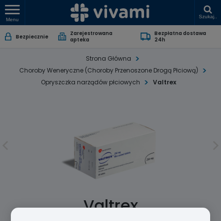
Szukaj..
Menu
Zarejestrowana
Bezpłatna dostawa
Bezpiecznie
apteka
24h
Strona Główna
Choroby Weneryczne (Choroby Przenoszone Drogą Płciową)
Opryszczka narządów płciowych
Valtrex
Valtrex