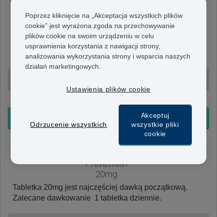
Poprzez kliknięcie na „Akceptacja wszystkich plików
Pravastatin
cookie” jest wyrażona zgoda na przechowywanie
10mg
plików cookie na swoim urządzeniu w celu
Tabletka 10mg może być przepisana osobom, u których
usprawnienia korzystania z nawigacji strony,
jest wysokie ryzyko wystąpienia efektów ubocznych.
analizowania wykorzystania strony i wsparcia naszych
działań marketingowych.
30 Tab. - 280 zł
Ustawienia plików cookie
+ Bezpłatna dostawa 24h
Akceptuj
KUP TERAZ
Odrzucenie wszystkich
wszystkie pliki
cookie
Pravastatin
20mg
Tabletka 20mg jest najczęściej dawką początkową.
Zalecane dawkowanie 1 tabletka dziennie.