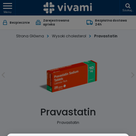
Szukaj..
Menu
Zarejestrowana
Bezpłatna dostawa
Bezpiecznie
apteka
24h
Strona Główna
Wysoki cholesterol
Pravastatin
Pravastatin
Pravastatin