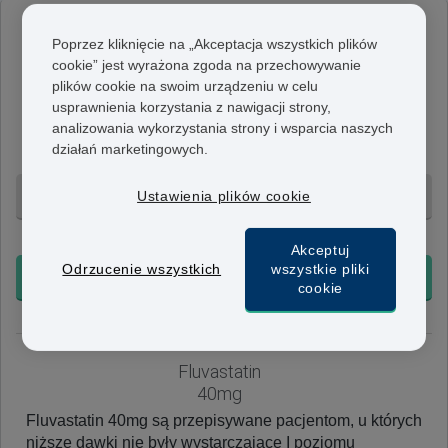
Fluvastatin
Poprzez kliknięcie na „Akceptacja wszystkich plików
20 mg
cookie” jest wyrażona zgoda na przechowywanie
plików cookie na swoim urządzeniu w celu
Fluvastatin 20mg jest zalecaną, początkową dawką dla
usprawnienia korzystania z nawigacji strony,
większości pacjentów. Kapsułki mogą być przyjmowane
analizowania wykorzystania strony i wsparcia naszych
raz lub dwa razy dziennie, w zależności od zaleceń
działań marketingowych.
lekarza.
Ustawienia plików cookie
84 tabletek - 277 zł
+ Bezpłatna dostawa 24h
Akceptuj
Odrzucenie wszystkich
wszystkie pliki
KUP TERAZ
cookie
Fluvastatin
40mg
Fluvastatin 40mg są przepisywane pacjentom, u których
niższe dawki nie były wystarczające I poziomu