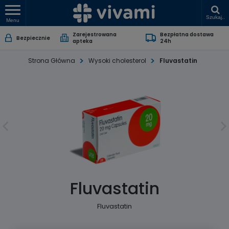
Szukaj..
Menu
Zarejestrowana
Bezpłatna dostawa
Bezpiecznie
apteka
24h
Strona Główna
Wysoki cholesterol
Fluvastatin
Fluvastatin
Fluvastatin