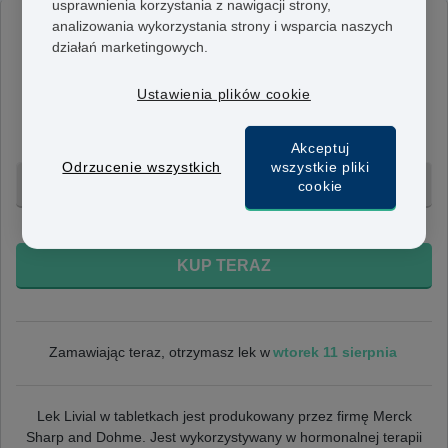
usprawnienia korzystania z nawigacji strony,
analizowania wykorzystania strony i wsparcia naszych
Livial
działań marketingowych.
2,5mg
Jedna tabletka zawiera 2,5 mg tibolonu. Stosuje się ją
Ustawienia plików cookie
w ciągłej HTZ, gdy miesiączka wygasła minimum rok
wcześniej.
Akceptuj
Odrzucenie wszystkich
wszystkie pliki
1 mies. - 440 zł
cookie
+ Bezpłatna dostawa 24h
KUP TERAZ
wtorek 11 sierpnia
Zamawiając teraz, otrzymasz lek w
Lek Livial w tabletkach jest produkowany przez firmę Merck
Sharp and Dohme. Jest wykorzystywany w hormonalnej terapii