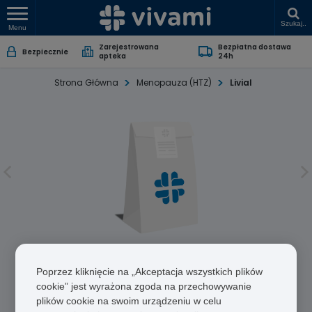
Szukaj..
Menu
Zarejestrowana
Bezpłatna dostawa
Bezpiecznie
apteka
24h
Strona Główna
Menopauza (HTZ)
Livial
Livial
Poprzez kliknięcie na „Akceptacja wszystkich plików
Tybolon
cookie” jest wyrażona zgoda na przechowywanie
plików cookie na swoim urządzeniu w celu