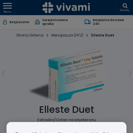
Szukaj..
Menu
Zarejestrowana
Bezpłatna dostawa
Bezpiecznie
apteka
24h
Strona Główna
Menopauza (HTZ)
Elleste Duet
Elleste Duet
Estradiol/Octan noretysteronu