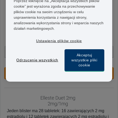
Poprzez kliknięcie na „Akceptacja wszystkich plików
cookie” jest wyrażona zgoda na przechowywanie
Elleste Duet 1mg
plików cookie na swoim urządzeniu w celu
1mg/1mg
usprawnienia korzystania z nawigacji strony,
Jeden blister ma 28 tabletek: 16 zawierających 1 mg
analizowania wykorzystania strony i wsparcia naszych
działań marketingowych.
estradiolu i 12 tabletek zawierających 1 mg estradiolu i
1 mg noretysteronu. Lek ten stosuje się w sekwencyjnej
HTZ.
Ustawienia plików cookie
3 mies. - 430 zł
Akceptuj
Odrzucenie wszystkich
wszystkie pliki
+ Bezpłatna dostawa 24h
cookie
ZAREZERWUJ NIEDOSTĘPNY PRODUKT
Elleste Duet 2mg
2mg/1mg
Jeden blister ma 28 tabletek: 16 zawierających 2 mg
estradiolu i 12 tabletek zawierających 2 mg estradiolu i