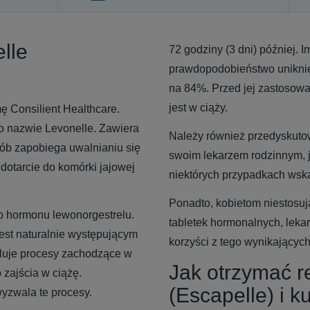
elle
72 godziny (3 dni) później. 
prawdopodobieństwo uniknięc
na 84%. Przed jej zastosowa
jest w ciąży.
ę Consilient Healthcare.
 o nazwie Levonelle. Zawiera
Należy również przedyskuto
sób zapobiega uwalnianiu się
swoim lekarzem rodzinnym, j
dotarcie do komórki jajowej
niektórych przypadkach wska
Ponadto, kobietom niestosuj
o hormonu lewonorgestrelu.
tabletek hormonalnych, leka
est naturalnie występującym
korzyści z tego wynikających
luje procesy zachodzące w
Jak otrzymać r
 zajścia w ciążę.
(Escapelle) i k
yzwala te procesy.