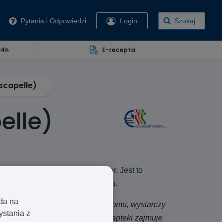
Pytania i Odpowiedzi
Login
Szukaj
24h
E-recepta
scapelle)
elle)
odukowana przez Gedeon Richter. Jest to
a metoda antykoncepcji zawiodła.
oda na
 ją w aptece w UK z dostawą do domu, wystarczy
ystania z
i Upostelle (Escapelle) z naszej apteki zajmuje