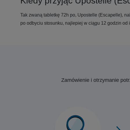
Kiedy przyjąć Upostelle (Es
Tak zwaną tabletkę 72h po, Upostelle (Escapelle), nal
po odbyciu stosunku, najlepiej w ciągu 12 godzin od i
Zamówienie i otrzymanie pot