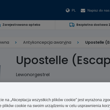
PL
Napisz do nas
Zarejestrowana apteka
Bezpłatna dostawa 
łówna
Antykoncepcja awaryjna
Upostelle (E
Upostelle (Escap
Lewonorgestrel
Upostelle to awaryjna pigułka antykoncepcyjna, wypr
pigułka przeznaczona do przyjmowania, gdy pierwotn
cie na „Akceptacja wszystkich plików cookie” jest wyrażona zg
Aby otrzymać receptę na tzw. tabletkę 72h po i kupić
plików cookie na swoim urządzeniu w celu usprawnienia korz
wypełnić formularz na naszej stronie. Dostawa tabletk