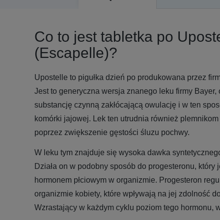
Co to jest tabletka po Upost
(Escapelle)?
Upostelle to pigułka dzień po produkowana przez firm
Jest to generyczna wersja znanego leku firmy Bayer,
substancję czynną zakłócającą owulację i w ten spo
komórki jajowej. Lek ten utrudnia również plemnikom 
poprzez zwiększenie gęstości śluzu pochwy.
W leku tym znajduje się wysoka dawka syntetyczneg
Działa on w podobny sposób do progesteronu, który j
hormonem płciowym w organizmie. Progesteron regu
organizmie kobiety, które wpływają na jej zdolność do
Wzrastający w każdym cyklu poziom tego hormonu, w