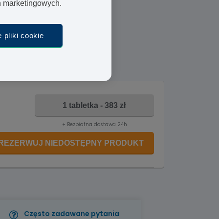
ań marketingowych.
 pliki cookie
1 tabletka - 383 zł
+ Bezpłatna dostawa 24h
REZERWUJ NIEDOSTĘPNY PRODUKT
Często zadawane pytania