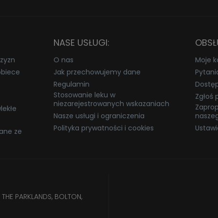
NASE USŁUGI:
OBSŁ
zyzn
O nas
Moje k
obiece
Jak przechowujemy dane
Pytani
Regulamin
Dostę
Stosowanie leku w
Zgłoś 
niezarejestrowanych wskazaniach
Zaprop
lekłe
Nasze usługi i ograniczenia
naszeg
Polityka prywatności i cookies
Ustawi
ane ze
 THE PARKLANDS, BOLTON,