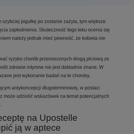
Im szybciej pigułkę po zostanie zażyta, tym większe
ia zapłodnienia. Skuteczność tego leku ocenia się
niem należy jednak mieć pewność, że kobieta nie
wać ryzyko chorób przenoszonych drogą płciową ze
eśli zdrowie intymne nie jest dokładnie znane. W
zane jest wykonanie badań na te choroby.
ącym antykoncepcji długoterminowej, w postaci
rz może udzielić wskazówek na temat potencjalnych
.
eceptę na Upostelle
upić ją w aptece