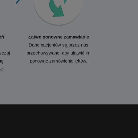
eń
Łatwe ponowne zamawianie
Dane pacjentów są przez nas
yczaj
przechowywane, aby ułatwić im
nę
ponowne zamówienie leków.
ie