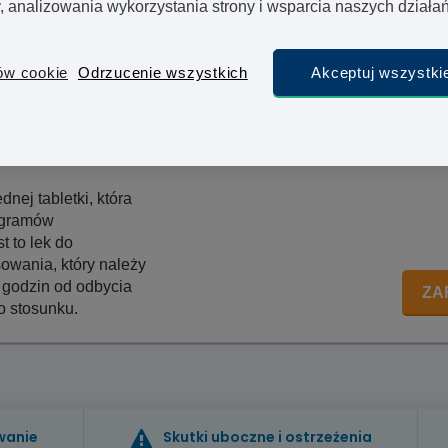
y, analizowania wykorzystania strony i wsparcia naszych dział
zazwyczaj jeden dzień roboczy.
ów cookie
Odrzucenie wszystkich
Akceptuj wszystkie
dnej tabletki, która
ogramów
t to lek do
owania, który należy
 godzin od odbycia
ZA
 stosunku.
wanie
Skutki uboczne i ostrzeżenia