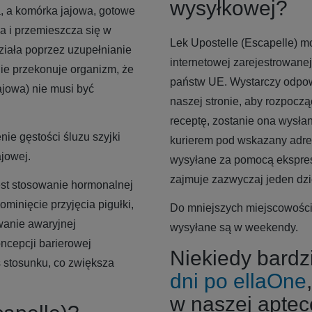
wysyłkowej?
, a komórka jajowa, gotowe
a i przemieszcza się w
Lek Upostelle (Escapelle) m
ziała poprzez uzupełnianie
internetowej zarejestrowanej 
ie przekonuje organizm, że
państw UE. Wystarczy odpow
ajowa) nie musi być
naszej stronie, aby rozpoczą
receptę, zostanie ona wysłan
ie gęstości śluzu szyjki
kurierem pod wskazany adre
jowej.
wysyłane za pomocą ekspreso
zajmuje zazwyczaj jeden dzi
st stosowanie hormonalnej
minięcie przyjęcia pigułki,
Do mniejszych miejscowości
owanie awaryjnej
wysyłane są w weekendy.
ncepcji barierowej
Niekiedy bardz
s stosunku, co zwiększa
dni po ellaOne
w naszej aptec