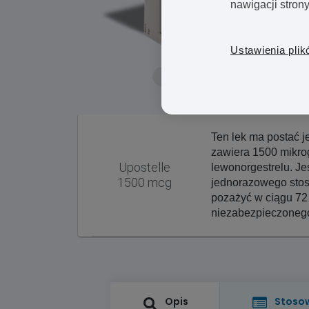
nawigacji stron
Ustawienia plik
Ważna informacja:
Ten lek ma postać je
zawiera 1500 mikr
Upostelle
lewonorgestrelu. Jes
1500 mcg
jednorazowego stos
pozażyć w ciągu 72
niezabezpieczonego
Opis
Stoso