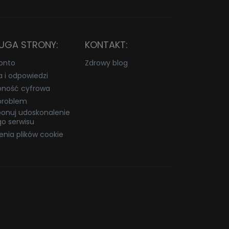
UGA STRONY:
KONTAKT:
onto
Zdrowy blog
a i odpowiedzi
pność cyfrowa
problem
onuj udoskonalenie
o serwisu
enia plików cookie