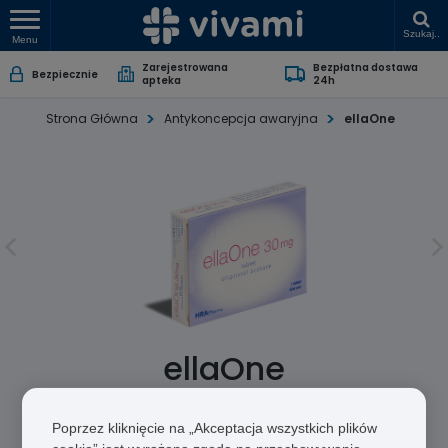
Szukaj..
Menu
Zarejestrowana
Bezpłatna dostawa
Bezpiecznie
apteka
24h
Strona Główna
Antykoncepcja awaryjna
ellaOne
ellaOne
Octan uliprystalu
Poprzez kliknięcie na „Akceptacja wszystkich plików