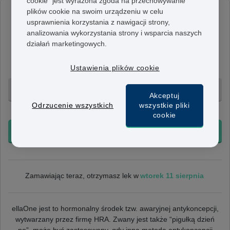
cookie” jest wyrażona zgoda na przechowywanie
plików cookie na swoim urządzeniu w celu
EllaOne
usprawnienia korzystania z nawigacji strony,
30mg
analizowania wykorzystania strony i wsparcia naszych
działań marketingowych.
Tabletki EllaOne zawierają 30 mg octanu uliprystalu.
Należy je stosować jednorazowo, jak najszybciej po
odbyciu stosunku.
Ustawienia plików cookie
1 tab. - 472 zł
Akceptuj
Odrzucenie wszystkich
wszystkie pliki
+ Bezpłatna dostawa 24h
cookie
KUP TERAZ
wtorek 11 sierpnia
Zamawiając teraz, otrzymasz lek w
ellaOne jest to hormonalny środek tzw. awaryjnej antykoncepcji,
wytwarzany przez firmę HRA. Zwany jest także “pigułką dzień
po”, może być zastosowany, gdy inna metoda antykoncepcji