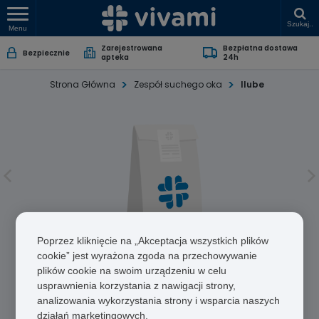
Szukaj..
Menu
Zarejestrowana
Bezpłatna dostawa
Bezpiecznie
apteka
24h
Strona Główna
Zespół suchego oka
Ilube
Poprzez kliknięcie na „Akceptacja wszystkich plików
Ilube
cookie” jest wyrażona zgoda na przechowywanie
plików cookie na swoim urządzeniu w celu
usprawnienia korzystania z nawigacji strony,
Acetylocysteina
analizowania wykorzystania strony i wsparcia naszych
działań marketingowych.