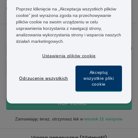
Zazwyczaj nasi pacjenci zamawiają
12 tabletek
co
Poprzez kliknięcie na „Akceptacja wszystkich plików
2 miesiące.
cookie” jest wyrażona zgoda na przechowywanie
plików cookie na swoim urządzeniu w celu
usprawnienia korzystania z nawigacji strony,
Viagra
analizowania wykorzystania strony i wsparcia naszych
działań marketingowych.
25MG
Ustawienia plików cookie
4 TABLETKI - 547 ZŁ
Akceptuj
Odrzucenie wszystkich
wszystkie pliki
546,95 zł
cookie
+ Bezpłatna dostawa 24h
KUP TERAZ
wtorek 11 sierpnia
Zamawiając teraz, otrzymasz lek w
Viagra generyczna (Sildenafil)