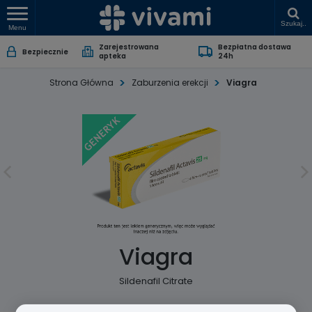
Szukaj..
Menu
Zarejestrowana
Bezpłatna dostawa
Bezpiecznie
apteka
24h
Strona Główna
Zaburzenia erekcji
Viagra
Viagra
Sildenafil Citrate