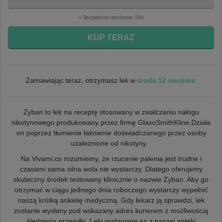
+ Bezpłatna dostawa 24h
KUP TERAZ
środa 12 sierpnia
Zamawiając teraz, otrzymasz lek w
Zyban to lek na receptę stosowany w zwalczaniu nałogu
nikotynowego produkowany przez firmę GlaxoSmithKline.Działa
on poprzez tłumienie łaknienie doświadczanego przez osoby
uzależnione od nikotyny.
Na Vivami.co rozumiemy, że rzucenie palenia jest trudne i
czasami sama silna wola nie wystarczy. Dlatego oferujemy
skuteczny środek testowany klinicznie o nazwie Zyban. Aby go
otrzymać w ciągu jednego dnia roboczego wystarczy wypełnić
naszą krótką ankietę medyczną. Gdy lekarz ją sprawdzi, lek
zostanie wysłany pod wskazany adres kurierem z możliwością
śledzenia przesyłki. Leki wydawane są z naszej apteki