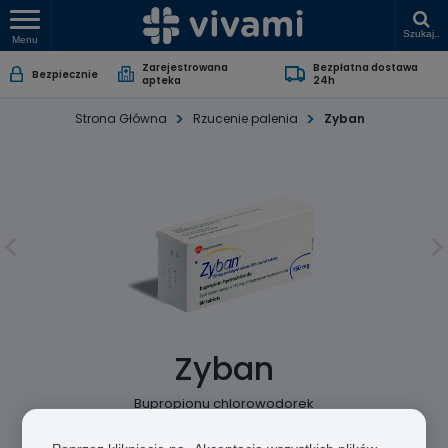
Szukaj..
Menu
Zarejestrowana
Bezpłatna dostawa
Bezpiecznie
apteka
24h
Strona Główna
Rzucenie palenia
Zyban
Zyban
Bupropionu chlorowodorek