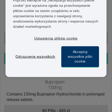
Poprzez kliknięcie na „Akceptacja wszystkich plików
cookie” jest wyrażona zgoda na przechowywanie
plików cookie na swoim urządzeniu w celu
Zyban rzucenie palenia
usprawnienia korzystania z nawigacji strony,
analizowania wykorzystania strony i wsparcia naszych
Zawiera 150 mg chlorowodorku bupropionu w
działań marketingowych.
tabletkach o przedłużonym uwalnianiu.
60 tabletek - 765 zł
Ustawienia plików cookie
+ Bezpłatna dostawa 24h
Akceptuj
Odrzucenie wszystkich
wszystkie pliki
KUP TERAZ
cookie
Bupropion
150mg
Contains 150mg Bupropion Hydrochloride in prolonged
release tablets.
60 Pills - 443 zł