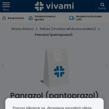
Szukaj..
Menu
Zarejestrowana
Bezpłatna dostawa
Bezpiecznie
apteka
24h
Strona Główna
Refluks (choroba refluksowa przełyku)
Panrazol (pantoprazol)
Panrazol (pantoprazol)
Pantoprazol
Poprzez kliknięcie na „Akceptacja wszystkich plików