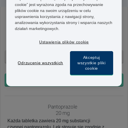
cookie” jest wyrażona zgoda na przechowywanie
plików cookie na swoim urządzeniu w celu
usprawnienia korzystania z nawigacji strony,
Pantoprazole
analizowania wykorzystania strony i wsparcia naszych
40 mg
działań marketingowych.
Każda tabletka zawiera 40 mg substancji
czynnej pantoprazolu. Lek stosuje się zgodnie z
Ustawienia plików cookie
zaleceniami lekarza.
28 tabletek - 358 zł
Akceptuj
Odrzucenie wszystkich
wszystkie pliki
cookie
+ Bezpłatna dostawa 24h
KUP TERAZ
Pantoprazole
20 mg
Każda tabletka zawiera 20 mg substancji
czynnej pantoprazolu. Lek stosuje się zgodnie z