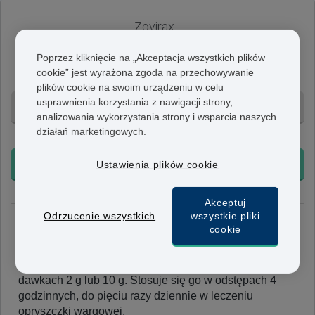
Zovirax
Syrop 400 mg/5 ml
Poprzez kliknięcie na „Akceptacja wszystkich plików
Ta wyższa dawka zawiera 400 mg acyklowiru na 5 ml
cookie” jest wyrażona zgoda na przechowywanie
płynu. Jest on stosowany w leczeniu półpaśca.
plików cookie na swoim urządzeniu w celu
usprawnienia korzystania z nawigacji strony,
1 opak. - 633 zł
analizowania wykorzystania strony i wsparcia naszych
działań marketingowych.
+ Bezpłatna dostawa 24h
KUP TERAZ
Ustawienia plików cookie
Akceptuj
Odrzucenie wszystkich
wszystkie pliki
Zovirax Maść
cookie
Maść 5%
Krem ten zawiera 5% acyklowiru, dostępny jest w
dawkach 2 g lub 10 g. Stosuje się go w odstępach 4
godzinnych, do pięciu razy dziennie w leczeniu
opryszczki wargowej.