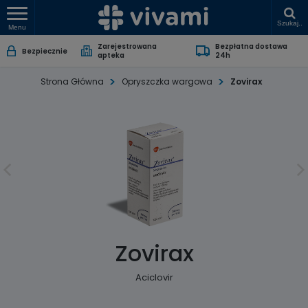
Szukaj..
Menu
Zarejestrowana
Bezpłatna dostawa
Bezpiecznie
apteka
24h
Strona Główna
Opryszczka wargowa
Zovirax
Zovirax
Aciclovir