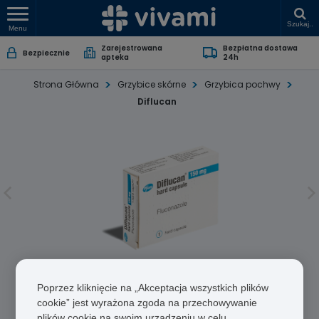
Szukaj..
Menu
Zarejestrowana
Bezpłatna dostawa
Bezpiecznie
apteka
24h
Strona Główna
Grzybice skórne
Grzybica pochwy
Diflucan
Diflucan
Poprzez kliknięcie na „Akceptacja wszystkich plików
cookie” jest wyrażona zgoda na przechowywanie
Flukonazol
plików cookie na swoim urządzeniu w celu