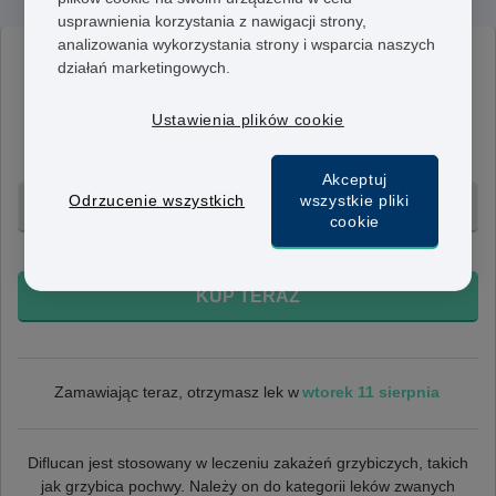
usprawnienia korzystania z nawigacji strony,
analizowania wykorzystania strony i wsparcia naszych
Diflucan
działań marketingowych.
150 mg
Ustawienia plików cookie
Lek ten zawiera 150 mg flukonazolu. Stosuj według
zaleceń lekarza.
Akceptuj
Odrzucenie wszystkich
wszystkie pliki
1 tab. - 413 zł
cookie
+ Bezpłatna dostawa 24h
KUP TERAZ
wtorek 11 sierpnia
Zamawiając teraz, otrzymasz lek w
Diflucan jest stosowany w leczeniu zakażeń grzybiczych, takich
jak grzybica pochwy. Należy on do kategorii leków zwanych