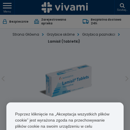
Szukaj..
Menu
Zarejestrowana
Bezpłatna dostawa
Bezpiecznie
apteka
24h
Strona Główna
Grzybice skórne
Grzybica paznokci
Lamisil (tabletki)
Lamisil (tabletki)
Poprzez kliknięcie na „Akceptacja wszystkich plików
cookie” jest wyrażona zgoda na przechowywanie
Terbinafiny chlorowodorek
plików cookie na swoim urządzeniu w celu