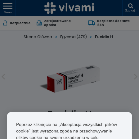
Szukaj..
Menu
Zarejestrowana
Bezpłatna dostawa
Bezpiecznie
apteka
24h
Strona Główna
Egzema (AZS)
Fucidin H
Fucidin H
Poprzez kliknięcie na „Akceptacja wszystkich plików
Kwas fusydynowy/Hydrokortyzon
cookie” jest wyrażona zgoda na przechowywanie
plików cookie na swoim urządzeniu w celu