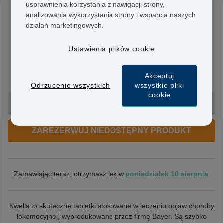
usprawnienia korzystania z nawigacji strony,
analizowania wykorzystania strony i wsparcia naszych
Kwells
działań marketingowych.
300mcg
Tabletki Kwells zawierają 300 mcg bromowodorku
Ustawienia plików cookie
hioscyny. Można je przyjmować według potrzeby, nie
należy jednak przyjmować więcej niż 3 tabletki dziennie
Akceptuj
w odstępie 6-ścio godzinnym.
Odrzucenie wszystkich
wszystkie pliki
cookie
12 tab. - 324 zł
ZAREZERWUJ NIEDOSTĘPNY PRODUKT
poniedziałek 10 sierpnia
Zamawiając teraz, otrzymasz lek w
Kwells to skuteczne tabletki stosowane w leczeniu objaw choroby
lokomocyjnej, wyprodukowane przez firmę Bayer.
Są szybko