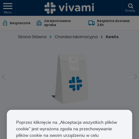
Szukaj..
Menu
Zarejestrowana
Bezpłatna dostawa
Bezpiecznie
apteka
24h
Strona Główna
Choroba lokomocyjna
Kwells
Kwells
Poprzez kliknięcie na „Akceptacja wszystkich plików
Hyoscine Hydrobromide
cookie” jest wyrażona zgoda na przechowywanie
plików cookie na swoim urządzeniu w celu