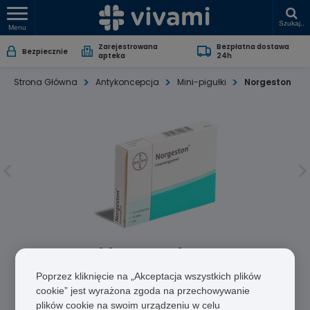
Szukaj..
Menu
Zarejestrowana
Bezpłatna dostawa
Bezpiecznie
apteka
24h
Strona Główna
Antykoncepcja
Mini-pigułki
Norgeston
Norgeston
Poprzez kliknięcie na „Akceptacja wszystkich plików
Levonorgestrel
cookie” jest wyrażona zgoda na przechowywanie
plików cookie na swoim urządzeniu w celu